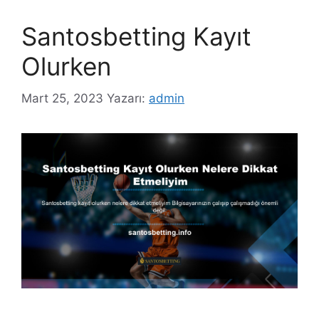
Santosbetting Kayıt
Olurken
Mart 25, 2023
Yazarı:
admin