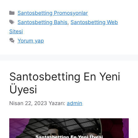
Kategoriler
Santosbetting Promosyonlar
Etiketler
Santosbetting Bahis
,
Santosbetting Web
Sitesi
Yorum yap
Santosbetting En Yeni
Üyesi
Nisan 22, 2023
Yazarı:
admin