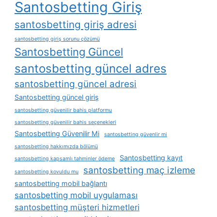
Santosbetting Giriş
santosbetting giriş adresi
santosbetting giriş sorunu çözümü
Santosbetting Güncel
santosbetting güncel adres
santosbetting güncel adresi
Santosbetting güncel giriş
santosbetting güvenilir bahis platformu
santosbetting güvenilir bahis seçenekleri
Santosbetting Güvenilir Mi
santosbetting güvenlir mi
santosbetting hakkımızda bölümü
Santosbetting kayıt
santosbetting kapsamlı tahminler ödeme
santosbetting maç izleme
santosbetting kovuldu mu
santosbetting mobil bağlantı
santosbetting mobil uygulaması
santosbetting müşteri hizmetleri