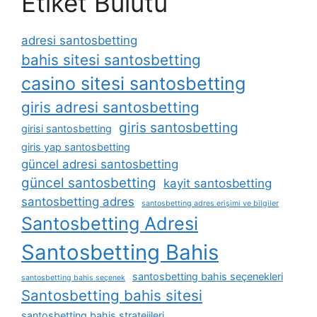
Etiket Bulutu
adresi santosbetting
bahis sitesi santosbetting
casino sitesi santosbetting
giris adresi santosbetting
giris santosbetting
girisi santosbetting
giris yap santosbetting
güncel adresi santosbetting
güncel santosbetting
kayit santosbetting
santosbetting adres
santosbetting adres erişimi ve bilgiler
Santosbetting Adresi
Santosbetting Bahis
santosbetting bahis seçenekleri
santosbetting bahis seçenek
Santosbetting bahis sitesi
santosbetting bahis stratejileri