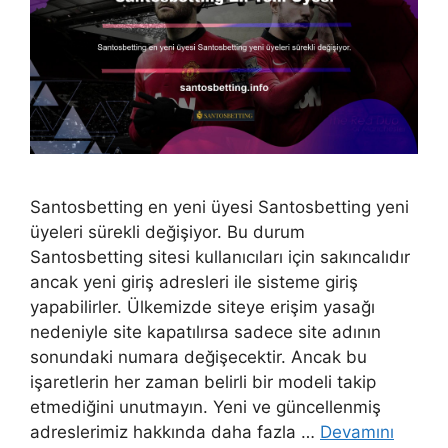
Santosbetting en yeni üyesi Santosbetting yeni
üyeleri sürekli değişiyor. Bu durum
Santosbetting sitesi kullanıcıları için sakıncalıdır
ancak yeni giriş adresleri ile sisteme giriş
yapabilirler. Ülkemizde siteye erişim yasağı
nedeniyle site kapatılırsa sadece site adının
sonundaki numara değişecektir. Ancak bu
işaretlerin her zaman belirli bir modeli takip
etmediğini unutmayın. Yeni ve güncellenmiş
adreslerimiz hakkında daha fazla …
Devamını