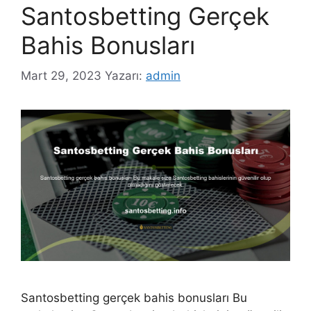
Santosbetting Gerçek
Bahis Bonusları
Mart 29, 2023
Yazarı:
admin
Santosbetting gerçek bahis bonusları Bu