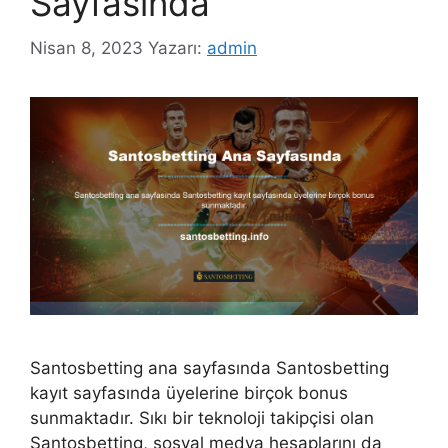
Sayfasında
Nisan 8, 2023
Yazarı:
admin
Santosbetting ana sayfasında Santosbetting
kayıt sayfasında üyelerine birçok bonus
sunmaktadır. Sıkı bir teknoloji takipçisi olan
Santosbetting, sosyal medya hesaplarını da