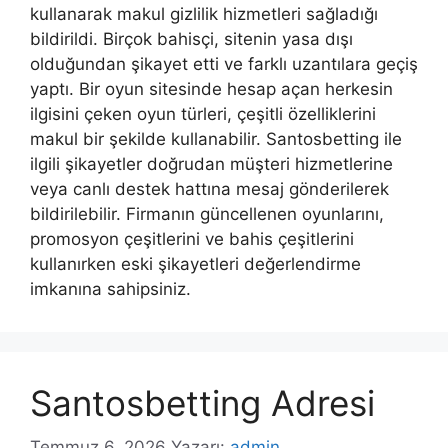
kullanarak makul gizlilik hizmetleri sağladığı
bildirildi. Birçok bahisçi, sitenin yasa dışı
olduğundan şikayet etti ve farklı uzantılara geçiş
yaptı. Bir oyun sitesinde hesap açan herkesin
ilgisini çeken oyun türleri, çeşitli özelliklerini
makul bir şekilde kullanabilir. Santosbetting ile
ilgili şikayetler doğrudan müşteri hizmetlerine
veya canlı destek hattına mesaj gönderilerek
bildirilebilir. Firmanın güncellenen oyunlarını,
promosyon çeşitlerini ve bahis çeşitlerini
kullanırken eski şikayetleri değerlendirme
imkanına sahipsiniz.
Santosbetting Adresi
Temmuz 6, 2026
Yazarı:
admin