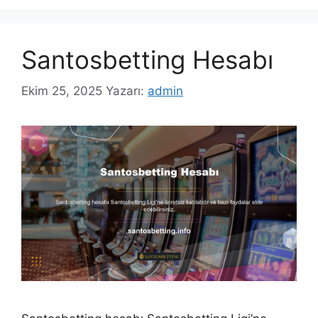
Santosbetting Hesabı
Ekim 25, 2025
Yazarı:
admin