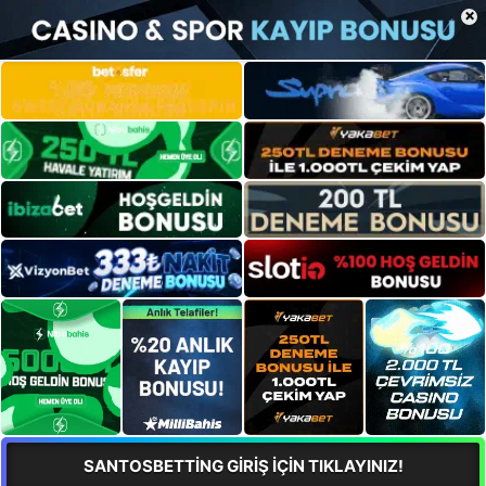
×
SANTOSBETTİNG GİRİŞ İÇİN TIKLAYINIZ!