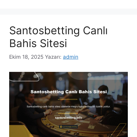
Santosbetting Canlı
Bahis Sitesi
Ekim 18, 2025
Yazarı:
admin