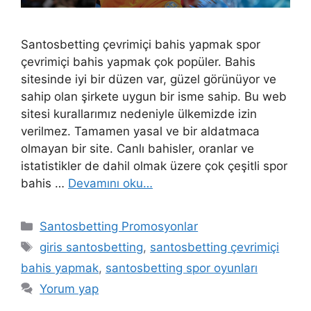
Santosbetting çevrimiçi bahis yapmak spor
çevrimiçi bahis yapmak çok popüler. Bahis
sitesinde iyi bir düzen var, güzel görünüyor ve
sahip olan şirkete uygun bir isme sahip. Bu web
sitesi kurallarımız nedeniyle ülkemizde izin
verilmez. Tamamen yasal ve bir aldatmaca
olmayan bir site. Canlı bahisler, oranlar ve
istatistikler de dahil olmak üzere çok çeşitli spor
bahis …
Devamını oku…
Kategoriler
Santosbetting Promosyonlar
Etiketler
giris santosbetting
,
santosbetting çevrimiçi
bahis yapmak
,
santosbetting spor oyunları
Yorum yap