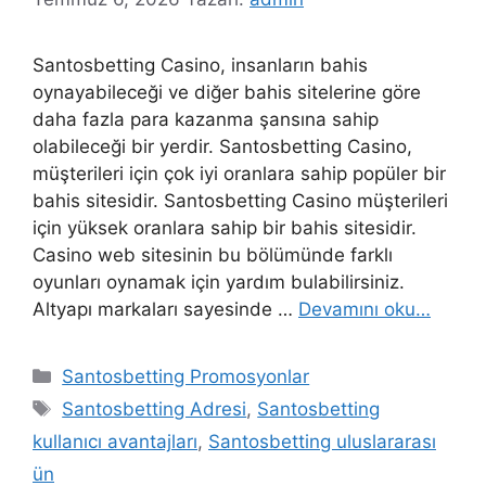
Santosbetting Casino, insanların bahis
oynayabileceği ve diğer bahis sitelerine göre
daha fazla para kazanma şansına sahip
olabileceği bir yerdir. Santosbetting Casino,
müşterileri için çok iyi oranlara sahip popüler bir
bahis sitesidir. Santosbetting Casino müşterileri
için yüksek oranlara sahip bir bahis sitesidir.
Casino web sitesinin bu bölümünde farklı
oyunları oynamak için yardım bulabilirsiniz.
Altyapı markaları sayesinde …
Devamını oku…
Kategoriler
Santosbetting Promosyonlar
Etiketler
Santosbetting Adresi
,
Santosbetting
kullanıcı avantajları
,
Santosbetting uluslararası
ün