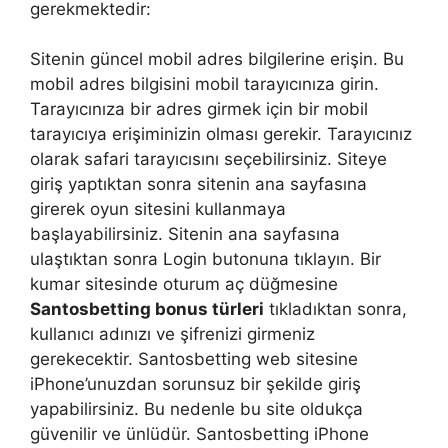
gerekmektedir:
Sitenin güncel mobil adres bilgilerine erişin. Bu
mobil adres bilgisini mobil tarayıcınıza girin.
Tarayıcınıza bir adres girmek için bir mobil
tarayıcıya erişiminizin olması gerekir. Tarayıcınız
olarak safari tarayıcısını seçebilirsiniz. Siteye
giriş yaptıktan sonra sitenin ana sayfasına
girerek oyun sitesini kullanmaya
başlayabilirsiniz. Sitenin ana sayfasına
ulaştıktan sonra Login butonuna tıklayın. Bir
kumar sitesinde oturum aç düğmesine
Santosbetting bonus türleri
tıkladıktan sonra,
kullanıcı adınızı ve şifrenizi girmeniz
gerekecektir. Santosbetting web sitesine
iPhone’unuzdan sorunsuz bir şekilde giriş
yapabilirsiniz. Bu nedenle bu site oldukça
güvenilir ve ünlüdür. Santosbetting iPhone