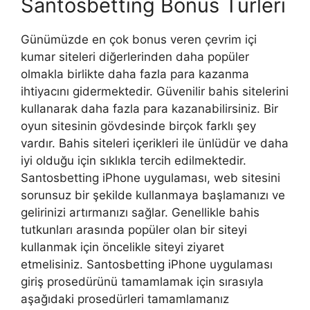
Santosbetting Bonus Türleri
Günümüzde en çok bonus veren çevrim içi
kumar siteleri diğerlerinden daha popüler
olmakla birlikte daha fazla para kazanma
ihtiyacını gidermektedir. Güvenilir bahis sitelerini
kullanarak daha fazla para kazanabilirsiniz. Bir
oyun sitesinin gövdesinde birçok farklı şey
vardır. Bahis siteleri içerikleri ile ünlüdür ve daha
iyi olduğu için sıklıkla tercih edilmektedir.
Santosbetting iPhone uygulaması, web sitesini
sorunsuz bir şekilde kullanmaya başlamanızı ve
gelirinizi artırmanızı sağlar. Genellikle bahis
tutkunları arasında popüler olan bir siteyi
kullanmak için öncelikle siteyi ziyaret
etmelisiniz. Santosbetting iPhone uygulaması
giriş prosedürünü tamamlamak için sırasıyla
aşağıdaki prosedürleri tamamlamanız