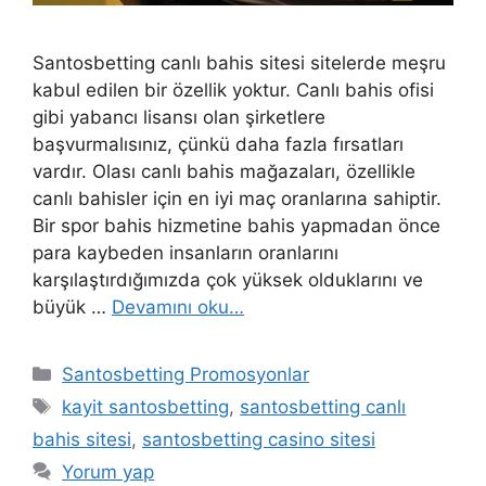
Santosbetting canlı bahis sitesi sitelerde meşru
kabul edilen bir özellik yoktur. Canlı bahis ofisi
gibi yabancı lisansı olan şirketlere
başvurmalısınız, çünkü daha fazla fırsatları
vardır. Olası canlı bahis mağazaları, özellikle
canlı bahisler için en iyi maç oranlarına sahiptir.
Bir spor bahis hizmetine bahis yapmadan önce
para kaybeden insanların oranlarını
karşılaştırdığımızda çok yüksek olduklarını ve
büyük …
Devamını oku…
Kategoriler
Santosbetting Promosyonlar
Etiketler
kayit santosbetting
,
santosbetting canlı
bahis sitesi
,
santosbetting casino sitesi
Yorum yap