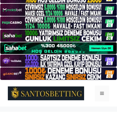
İçeriğe
atla
Menü