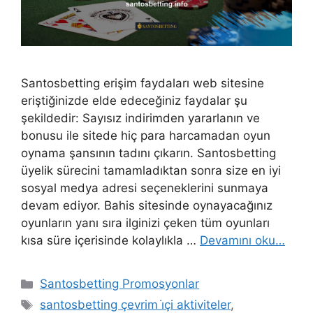
Santosbetting erişim faydaları web sitesine
eriştiğinizde elde edeceğiniz faydalar şu
şekildedir: Sayısız indirimden yararlanın ve
bonusu ile sitede hiç para harcamadan oyun
oynama şansının tadını çıkarın. Santosbetting
üyelik sürecini tamamladıktan sonra size en iyi
sosyal medya adresi seçeneklerini sunmaya
devam ediyor. Bahis sitesinde oynayacağınız
oyunların yanı sıra ilginizi çeken tüm oyunları
kısa süre içerisinde kolaylıkla …
Devamını oku…
Kategoriler
Santosbetting Promosyonlar
Etiketler
santosbetting çevrim i̇çi aktiviteler
,