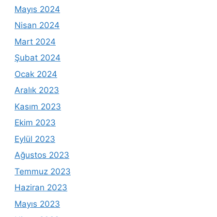
Mayıs 2024
Nisan 2024
Mart 2024
Şubat 2024
Ocak 2024
Aralık 2023
Kasım 2023
Ekim 2023
Eylül 2023
Ağustos 2023
Temmuz 2023
Haziran 2023
Mayıs 2023