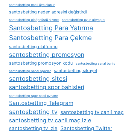
santosbetting nasıl üye olunur
santosbetting neden adresini değiştirdi
santosbetting olağanüstü hizmet
santosbetting oyun altyapısı
Santosbetting Para Yatırma
Santosbetting Para Çekme
santosbetting platformu
santosbetting promosyon
santosbetting promosyon kodu
santosbetting sanal bahis
santosbetting sikayet
santosbetting sanal sporlar
santosbetting sitesi
santosbetting spor bahisleri
santosbetting spor nasıl oynanır
Santosbetting Telegram
santosbetting tv
santosbetting tv canli maç
santosbetting tv canli maç izle
santosbetting tv izle
Santosbetting Twitter