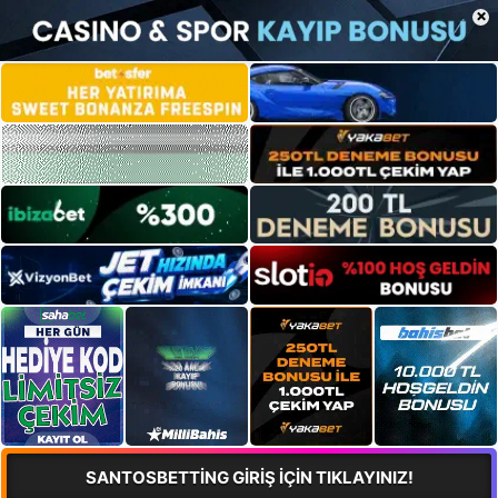
×
SANTOSBETTİNG GİRİŞ İÇİN TIKLAYINIZ!