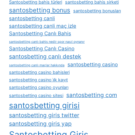
Santosbetting bahis türleri
santosbetting bahis şirketi
santosbetting bonus
santosbetting bonusları
santosbetting canli
santosbetting canli maç izle
Santosbetting Canlı Bahis
santosbetting canlı bahis nedir spor nasıl oynanır
Santosbetting Canlı Casino
santosbetting canlı destek
santosbetting casino
santosbetting canlı maçlar hakkında
santosbetting casino bahisleri
santosbetting casino i̇lk kayıt
santosbetting casino oyunları
santosbetting com
santosbetting casino sitesi
santosbetting girisi
santosbetting giris twitter
santosbetting giris yap
Santosbetting Giriş