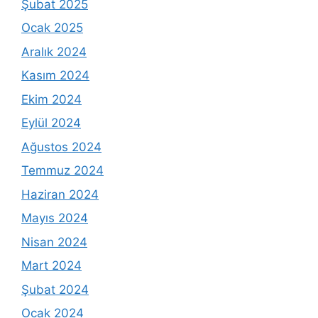
Şubat 2025
Ocak 2025
Aralık 2024
Kasım 2024
Ekim 2024
Eylül 2024
Ağustos 2024
Temmuz 2024
Haziran 2024
Mayıs 2024
Nisan 2024
Mart 2024
Şubat 2024
Ocak 2024