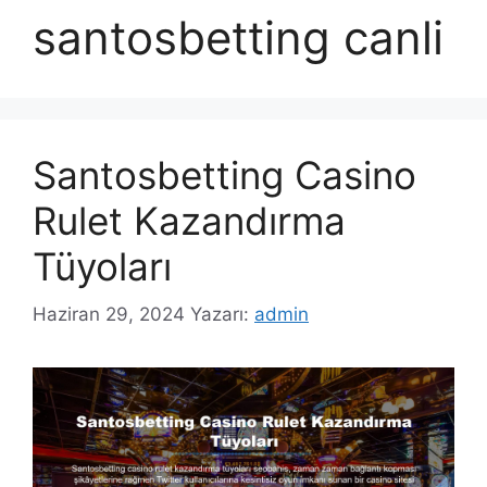
santosbetting canli
Santosbetting Casino
Rulet Kazandırma
Tüyoları
Haziran 29, 2024
Yazarı:
admin