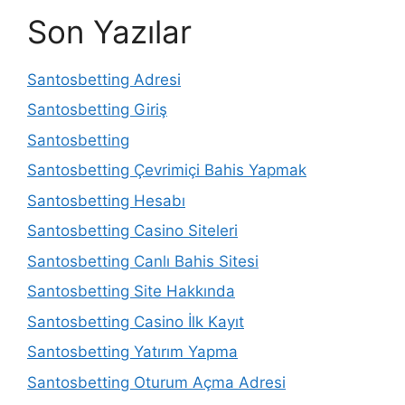
Son Yazılar
Santosbetting Adresi
Santosbetting Giriş
Santosbetting
Santosbetting Çevrimiçi Bahis Yapmak
Santosbetting Hesabı
Santosbetting Casino Siteleri
Santosbetting Canlı Bahis Sitesi
Santosbetting Site Hakkında
Santosbetting Casino İlk Kayıt
Santosbetting Yatırım Yapma
Santosbetting Oturum Açma Adresi