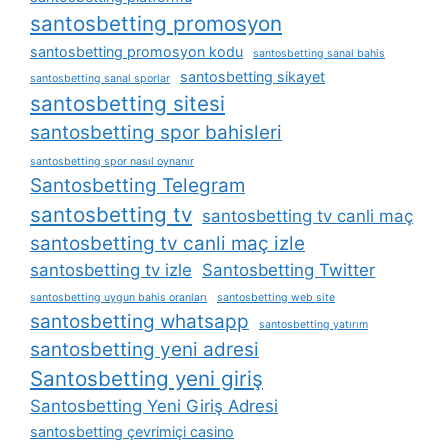
santosbetting promosyon
santosbetting promosyon kodu
santosbetting sanal bahis
santosbetting sikayet
santosbetting sanal sporlar
santosbetting sitesi
santosbetting spor bahisleri
santosbetting spor nasıl oynanır
Santosbetting Telegram
santosbetting tv
santosbetting tv canli maç
santosbetting tv canli maç izle
santosbetting tv izle
Santosbetting Twitter
santosbetting uygun bahis oranları
santosbetting web site
santosbetting whatsapp
santosbetting yatırım
santosbetting yeni adresi
Santosbetting yeni giriş
Santosbetting Yeni Giriş Adresi
santosbetting çevrimiçi casino