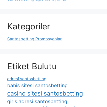
Kategoriler
Santosbetting Promosyonlar
Etiket Bulutu
adresi santosbetting
bahis sitesi santosbetting
casino sitesi santosbetting
giris adresi santosbetting