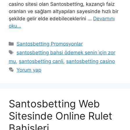
casino sitesi olan Santosbetting, kazançlı faiz
oranları ve sağlam altyapıları sayesinde hızlı bir
şekilde gelir elde edebileceklerini …
Devamını
oku…
Kategoriler
Santosbetting Promosyonlar
Etiketler
santosbetting bahsi ödemek senin i̇çin zor
mu
,
santosbetting canli
,
santosbetting casino
Yorum yap
Santosbetting Web
Sitesinde Online Rulet
Bahisleri