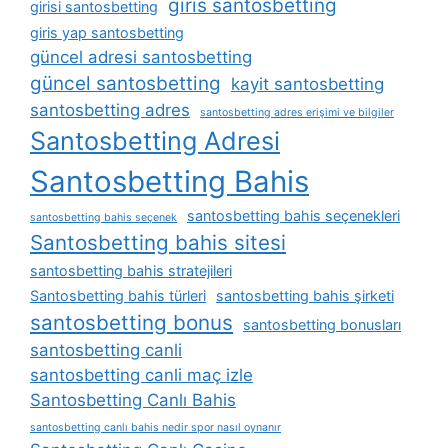
giris santosbetting
girisi santosbetting
giris yap santosbetting
güncel adresi santosbetting
güncel santosbetting
kayit santosbetting
santosbetting adres
santosbetting adres erişimi ve bilgiler
Santosbetting Adresi
Santosbetting Bahis
santosbetting bahis seçenekleri
santosbetting bahis seçenek
Santosbetting bahis sitesi
santosbetting bahis stratejileri
Santosbetting bahis türleri
santosbetting bahis şirketi
santosbetting bonus
santosbetting bonusları
santosbetting canli
santosbetting canli maç izle
Santosbetting Canlı Bahis
santosbetting canlı bahis nedir spor nasıl oynanır