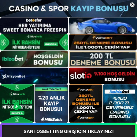
×
SANTOSBETTİNG GİRİŞ İÇİN TIKLAYINIZ!