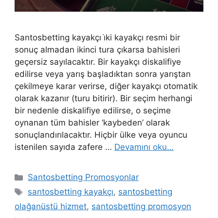
Santosbetting kayakçı i̇ki kayakçı resmi bir
sonuç almadan ikinci tura çıkarsa bahisleri
geçersiz sayılacaktır. Bir kayakçı diskalifiye
edilirse veya yarış başladıktan sonra yarıştan
çekilmeye karar verirse, diğer kayakçı otomatik
olarak kazanır (turu bitirir). Bir seçim herhangi
bir nedenle diskalifiye edilirse, o seçime
oynanan tüm bahisler ‘kaybeden’ olarak
sonuçlandırılacaktır. Hiçbir ülke veya oyuncu
istenilen sayıda zafere …
Devamını oku…
Kategoriler
Santosbetting Promosyonlar
Etiketler
santosbetting kayakçı
,
santosbetting
olağanüstü hizmet
,
santosbetting promosyon