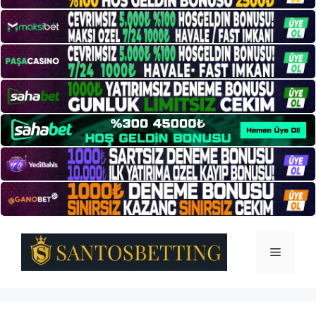
İçeriğe
atla
Menü