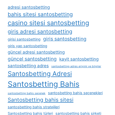
adresi santosbetting
bahis sitesi santosbetting
casino sitesi santosbetting
giris adresi santosbetting
giris santosbetting
girisi santosbetting
giris yap santosbetting
güncel adresi santosbetting
güncel santosbetting
kayit santosbetting
santosbetting adres
santosbetting adres erişimi ve bilgiler
Santosbetting Adresi
Santosbetting Bahis
santosbetting bahis seçenekleri
santosbetting bahis seçenek
Santosbetting bahis sitesi
santosbetting bahis stratejileri
Santosbetting bahis türleri
santosbetting bahis şirketi