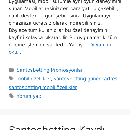
uygulaması, mobil sürümle aynı oyun deneyimini
sunar. Mobil adresinizden para yatırıp çekebilir,
canlı destek ile görüşebilirsiniz. Uygulamayı
cihazınıza ücretsiz olarak indirebilirsiniz.
Böylece tüm kullanıcılar bu özel deneyimin
keyfini kolayca çıkarabilir. Bu uygulamadki tüm
ödeme işlemleri sahtedir. Yanlış …
Devamını
oku…
Kategoriler
Santosbetting Promosyonlar
Etiketler
mobil özellikler
,
santosbetting güncel adres
,
santosbetting mobil özellikler
Yorum yap
Santosbetting Kaydı