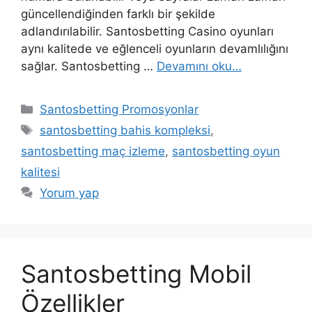
güncellendiğinden farklı bir şekilde
adlandırılabilir. Santosbetting Casino oyunları
aynı kalitede ve eğlenceli oyunların devamlılığını
sağlar. Santosbetting …
Devamını oku…
Kategoriler
Santosbetting Promosyonlar
Etiketler
santosbetting bahis kompleksi
,
santosbetting maç izleme
,
santosbetting oyun
kalitesi
Yorum yap
Santosbetting Mobil
Özellikler