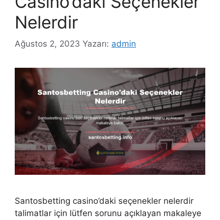
Casino’daki Seçenekler
Nelerdir
Ağustos 2, 2023
Yazarı:
admin
Santosbetting casino’daki seçenekler nelerdir
talimatlar için lütfen sorunu açıklayan makaleye