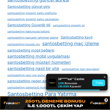
Santosbetting güncel giriş
santosbetting güvenilir bahis platformu
santosbetting güvenilir bahis seçenekleri
Santosbetting Güvenilir Mi
santosbetting güvenlir mi
santosbetting hakkımızda bölümü
Santosbetting kayıt
santosbetting kapsamlı tahminler ödeme
santosbetting maç izleme
santosbetting kovuldu mu
santosbetting mobil bağlantı
santosbetting mobil uygulaması
santosbetting müşteri hizmetleri
santosbetting nasil bir site
santosbetting nasıl dosyalanır
santosbetting nasıl üye olunur
santosbetting neden adresini değiştirdi
santosbetting olağanüstü hizmet
santosbetting oyun altyapısı
Santosbetting Para Yatırma
×
Santosbetting Para Çekme
santosbetting platformu