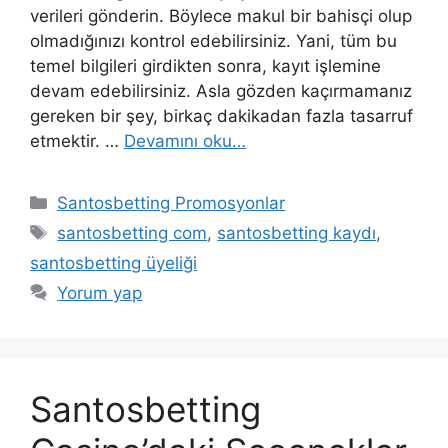
verileri gönderin. Böylece makul bir bahisçi olup
olmadığınızı kontrol edebilirsiniz. Yani, tüm bu
temel bilgileri girdikten sonra, kayıt işlemine
devam edebilirsiniz. Asla gözden kaçırmamanız
gereken bir şey, birkaç dakikadan fazla tasarruf
etmektir. …
Devamını oku…
Kategoriler
Santosbetting Promosyonlar
Etiketler
santosbetting com
,
santosbetting kaydı
,
santosbetting üyeliği
Yorum yap
Santosbetting