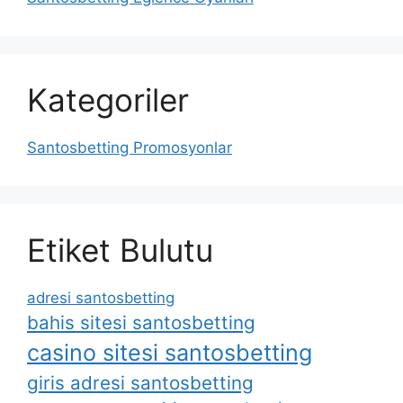
Kategoriler
Santosbetting Promosyonlar
Etiket Bulutu
adresi santosbetting
bahis sitesi santosbetting
casino sitesi santosbetting
giris adresi santosbetting