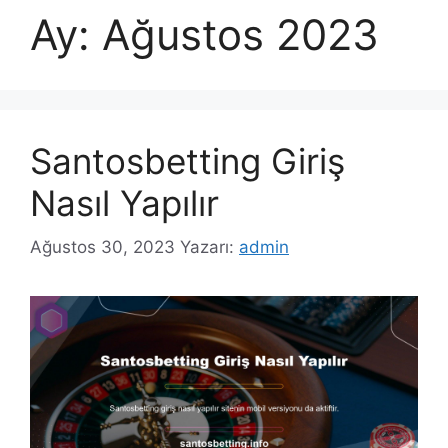
Ay:
Ağustos 2023
Santosbetting Giriş
Nasıl Yapılır
Ağustos 30, 2023
Yazarı:
admin