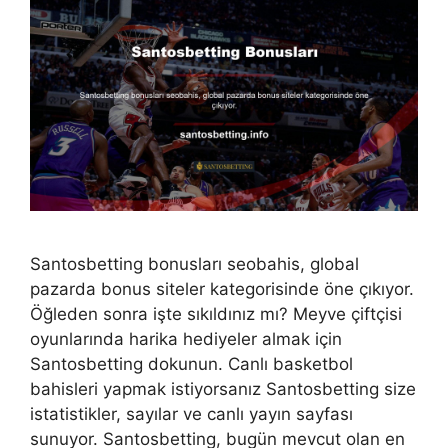
Santosbetting bonusları seobahis, global
pazarda bonus siteler kategorisinde öne çıkıyor.
Öğleden sonra işte sıkıldınız mı? Meyve çiftçisi
oyunlarında harika hediyeler almak için
Santosbetting dokunun. Canlı basketbol
bahisleri yapmak istiyorsanız Santosbetting size
istatistikler, sayılar ve canlı yayın sayfası
sunuyor. Santosbetting, bugün mevcut olan en