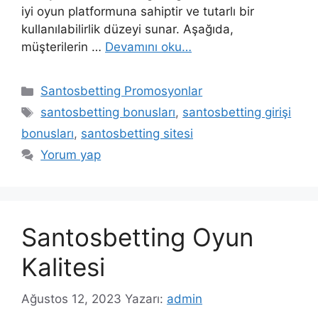
iyi oyun platformuna sahiptir ve tutarlı bir
kullanılabilirlik düzeyi sunar. Aşağıda,
müşterilerin …
Devamını oku…
Kategoriler
Santosbetting Promosyonlar
Etiketler
santosbetting bonusları
,
santosbetting girişi
bonusları
,
santosbetting sitesi
Yorum yap
Santosbetting Oyun
Kalitesi
Ağustos 12, 2023
Yazarı:
admin