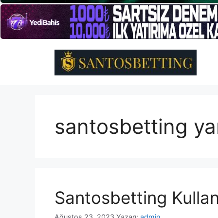
İçeriğe
atla
santosbetting ya
Santosbetting Kullan
Ağustos 23, 2023
Yazarı:
admin