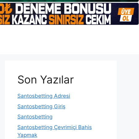
Son Yazılar
Santosbetting Adresi
Santosbetting Giriş
Santosbetting
Santosbetting Çevrimiçi Bahis
Yapmak