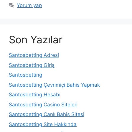
Yorum yap
Son Yazılar
Santosbetting Adresi
Santosbetting Giriş
Santosbetting
Santosbetting Çevrimiçi Bahis Yapmak
Santosbetting Hesabı
Santosbetting Casino Siteleri
Santosbetting Canlı Bahis Sitesi
Santosbetting Site Hakkında