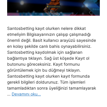
Santosbetting kayıt olurken nelere dikkat
etmeliyim Bilgisayarınızın çalışıp çalışmadığı
önemli değil. Basit kullanıcı arayüzü sayesinde
en kolay şekilde canlı bahis oynayabilirsiniz.
Santosbetting kaydolmak için sağlanan
bağlantıya tıklayın. Sağ üst köşede Kayıt ol
butonunu göreceksiniz. Kayıt formunu
görüntülemek için bu düğmeyi tıklayın.
Santosbetting kayıt olurken kayıt formunda
gerekli bilgileri doldurunuz. Tüm işlemleri
tamamladıktan sonra üyeliğinizi tamamlayarak
…
Devamını oku…