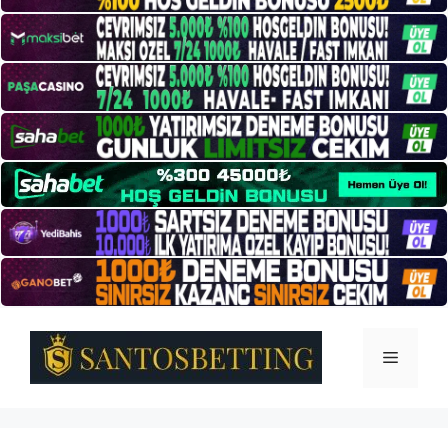
İçeriğe
atla
Menü