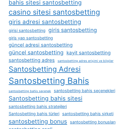
bahis sitesi santosbetting
casino sitesi santosbetting
giris adresi santosbetting
giris santosbetting
girisi santosbetting
giris yap santosbetting
güncel adresi santosbetting
güncel santosbetting
kayit santosbetting
santosbetting adres
santosbetting adres erişimi ve bilgiler
Santosbetting Adresi
Santosbetting Bahis
santosbetting bahis seçenekleri
santosbetting bahis seçenek
Santosbetting bahis sitesi
santosbetting bahis stratejileri
Santosbetting bahis türleri
santosbetting bahis şirketi
santosbetting bonus
santosbetting bonusları