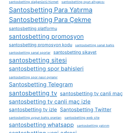
santosbetting olağanüstü hizmet
santosbetting oyun altyapısı
Santosbetting Para Yatırma
Santosbetting Para Çekme
santosbetting platformu
santosbetting promosyon
santosbetting promosyon kodu
santosbetting sanal bahis
santosbetting sikayet
santosbetting sanal sporlar
santosbetting sitesi
santosbetting spor bahisleri
santosbetting spor nasıl oynanır
Santosbetting Telegram
santosbetting tv
santosbetting tv canli maç
santosbetting tv canli maç izle
santosbetting tv izle
Santosbetting Twitter
santosbetting uygun bahis oranları
santosbetting web site
santosbetting whatsapp
santosbetting yatırım