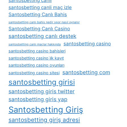
santosbetting canli
santosbetting canli maç izle
Santosbetting Canlı Bahis
santosbetting canlı bahis nedir spor nasıl oynanır
Santosbetting Canlı Casino
santosbetting canlı destek
santosbetting casino
santosbetting canlı maçlar hakkında
santosbetting casino bahisleri
santosbetting casino i̇lk kayıt
santosbetting casino oyunları
santosbetting com
santosbetting casino sitesi
santosbetting girisi
santosbetting giris twitter
santosbetting giris yap
Santosbetting Giriş
santosbetting giriş adresi