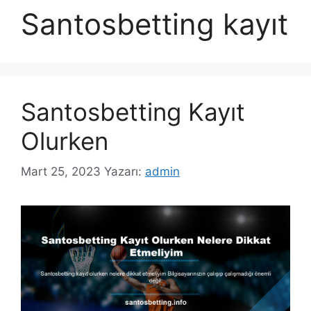
Santosbetting kayıt
Santosbetting Kayıt
Olurken
Mart 25, 2023
Yazarı:
admin