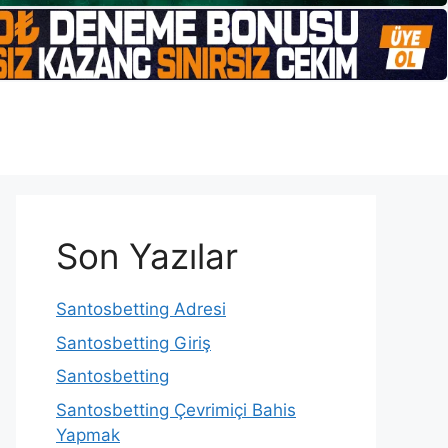
Son Yazılar
Santosbetting Adresi
Santosbetting Giriş
Santosbetting
Santosbetting Çevrimiçi Bahis
Yapmak