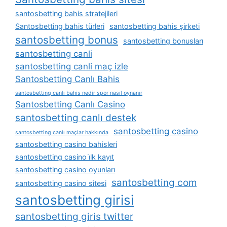
santosbetting bahis stratejileri
Santosbetting bahis türleri
santosbetting bahis şirketi
santosbetting bonus
santosbetting bonusları
santosbetting canli
santosbetting canli maç izle
Santosbetting Canlı Bahis
santosbetting canlı bahis nedir spor nasıl oynanır
Santosbetting Canlı Casino
santosbetting canlı destek
santosbetting casino
santosbetting canlı maçlar hakkında
santosbetting casino bahisleri
santosbetting casino i̇lk kayıt
santosbetting casino oyunları
santosbetting com
santosbetting casino sitesi
santosbetting girisi
santosbetting giris twitter