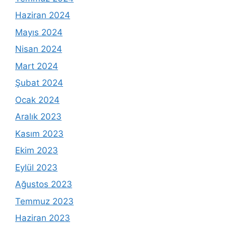
Haziran 2024
Mayıs 2024
Nisan 2024
Mart 2024
Şubat 2024
Ocak 2024
Aralık 2023
Kasım 2023
Ekim 2023
Eylül 2023
Ağustos 2023
Temmuz 2023
Haziran 2023