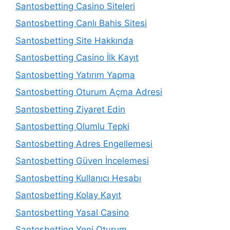
Santosbetting Casino Siteleri
Santosbetting Canlı Bahis Sitesi
Santosbetting Site Hakkında
Santosbetting Casino İlk Kayıt
Santosbetting Yatırım Yapma
Santosbetting Oturum Açma Adresi
Santosbetting Ziyaret Edin
Santosbetting Olumlu Tepki
Santosbetting Adres Engellemesi
Santosbetting Güven İncelemesi
Santosbetting Kullanıcı Hesabı
Santosbetting Kolay Kayıt
Santosbetting Yasal Casino
Santosbetting Yeni Oturum