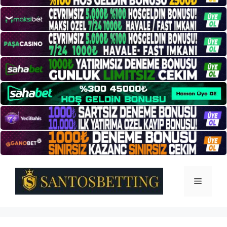
İçeriğe
atla
Menü