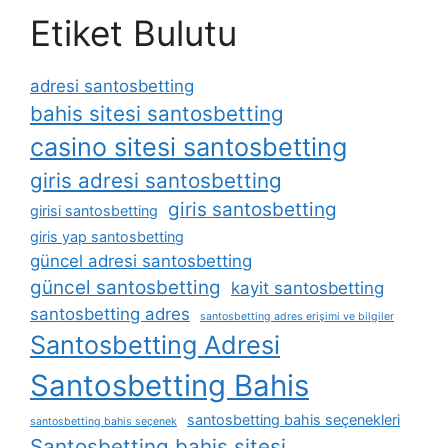
Etiket Bulutu
adresi santosbetting
bahis sitesi santosbetting
casino sitesi santosbetting
giris adresi santosbetting
giris santosbetting
girisi santosbetting
giris yap santosbetting
güncel adresi santosbetting
güncel santosbetting
kayit santosbetting
santosbetting adres
santosbetting adres erişimi ve bilgiler
Santosbetting Adresi
Santosbetting Bahis
santosbetting bahis seçenekleri
santosbetting bahis seçenek
Santosbetting bahis sitesi