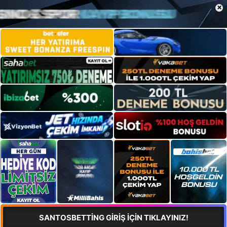
×
SANTOSBETTİNG GİRİŞ İÇİN TIKLAYINIZ!