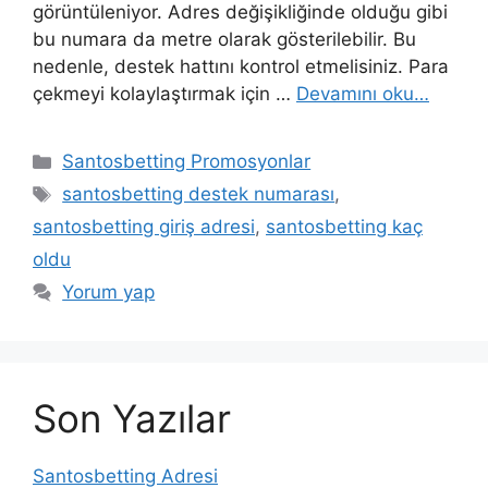
görüntüleniyor. Adres değişikliğinde olduğu gibi
bu numara da metre olarak gösterilebilir. Bu
nedenle, destek hattını kontrol etmelisiniz. Para
çekmeyi kolaylaştırmak için …
Devamını oku…
Kategoriler
Santosbetting Promosyonlar
Etiketler
santosbetting destek numarası
,
santosbetting giriş adresi
,
santosbetting kaç
oldu
Yorum yap
Son Yazılar
Santosbetting Adresi