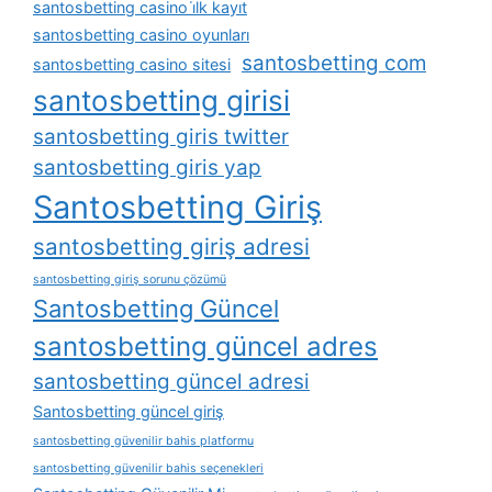
santosbetting casino i̇lk kayıt
santosbetting casino oyunları
santosbetting com
santosbetting casino sitesi
santosbetting girisi
santosbetting giris twitter
santosbetting giris yap
Santosbetting Giriş
santosbetting giriş adresi
santosbetting giriş sorunu çözümü
Santosbetting Güncel
santosbetting güncel adres
santosbetting güncel adresi
Santosbetting güncel giriş
santosbetting güvenilir bahis platformu
santosbetting güvenilir bahis seçenekleri