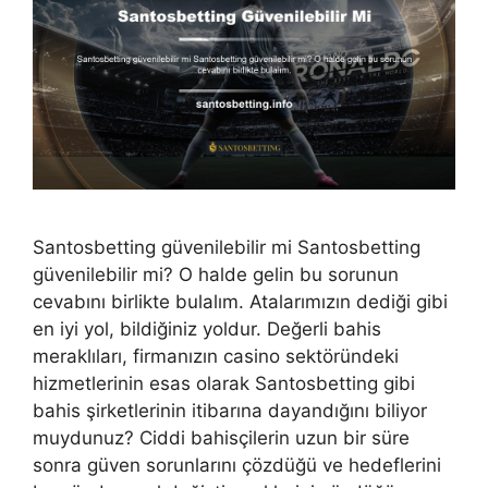
Santosbetting güvenilebilir mi Santosbetting
güvenilebilir mi? O halde gelin bu sorunun
cevabını birlikte bulalım. Atalarımızın dediği gibi
en iyi yol, bildiğiniz yoldur. Değerli bahis
meraklıları, firmanızın casino sektöründeki
hizmetlerinin esas olarak Santosbetting gibi
bahis şirketlerinin itibarına dayandığını biliyor
muydunuz? Ciddi bahisçilerin uzun bir süre
sonra güven sorunlarını çözdüğü ve hedeflerini