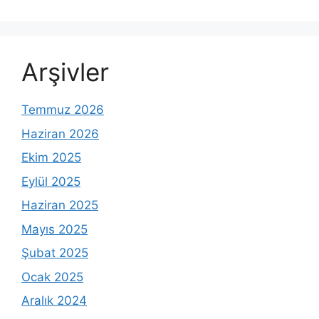
Arşivler
Temmuz 2026
Haziran 2026
Ekim 2025
Eylül 2025
Haziran 2025
Mayıs 2025
Şubat 2025
Ocak 2025
Aralık 2024