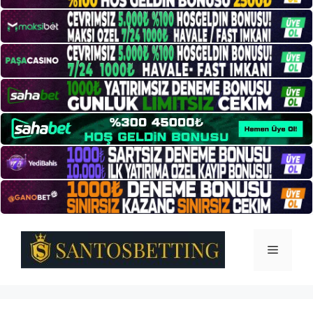
İçeriğe
atla
Menü