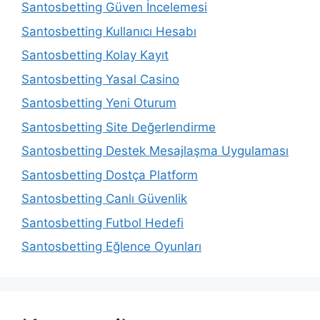
Santosbetting Güven İncelemesi
Santosbetting Kullanıcı Hesabı
Santosbetting Kolay Kayıt
Santosbetting Yasal Casino
Santosbetting Yeni Oturum
Santosbetting Site Değerlendirme
Santosbetting Destek Mesajlaşma Uygulaması
Santosbetting Dostça Platform
Santosbetting Canlı Güvenlik
Santosbetting Futbol Hedefi
Santosbetting Eğlence Oyunları