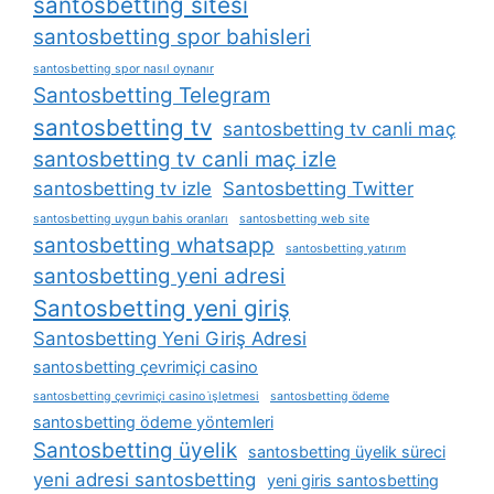
santosbetting sitesi
santosbetting spor bahisleri
santosbetting spor nasıl oynanır
Santosbetting Telegram
santosbetting tv
santosbetting tv canli maç
santosbetting tv canli maç izle
santosbetting tv izle
Santosbetting Twitter
santosbetting uygun bahis oranları
santosbetting web site
santosbetting whatsapp
santosbetting yatırım
santosbetting yeni adresi
Santosbetting yeni giriş
Santosbetting Yeni Giriş Adresi
santosbetting çevrimiçi casino
santosbetting çevrimiçi casino i̇şletmesi
santosbetting ödeme
santosbetting ödeme yöntemleri
Santosbetting üyelik
santosbetting üyelik süreci
yeni adresi santosbetting
yeni giris santosbetting