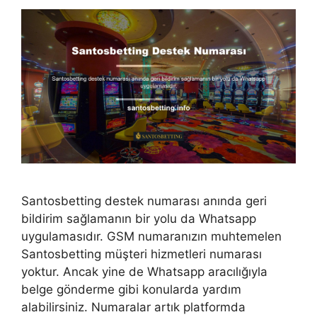
Santosbetting destek numarası anında geri
bildirim sağlamanın bir yolu da Whatsapp
uygulamasıdır. GSM numaranızın muhtemelen
Santosbetting müşteri hizmetleri numarası
yoktur. Ancak yine de Whatsapp aracılığıyla
belge gönderme gibi konularda yardım
alabilirsiniz. Numaralar artık platformda