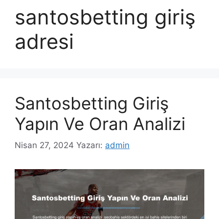
santosbetting giriş
adresi
Santosbetting Giriş
Yapın Ve Oran Analizi
Nisan 27, 2024
Yazarı:
admin