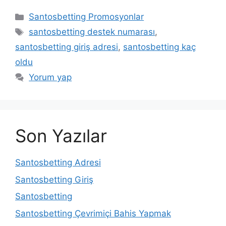
Kategoriler
Santosbetting Promosyonlar
Etiketler
santosbetting destek numarası
,
santosbetting giriş adresi
,
santosbetting kaç
oldu
Yorum yap
Son Yazılar
Santosbetting Adresi
Santosbetting Giriş
Santosbetting
Santosbetting Çevrimiçi Bahis Yapmak