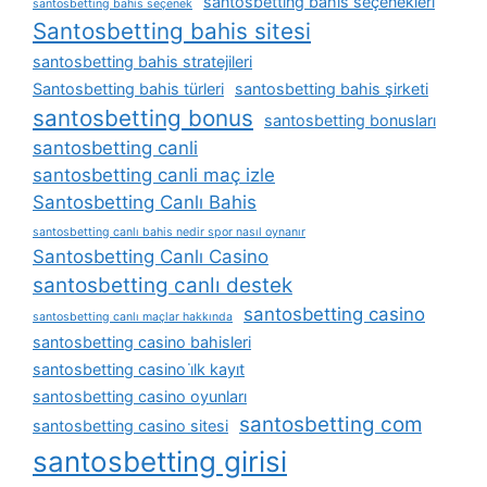
santosbetting bahis seçenekleri
santosbetting bahis seçenek
Santosbetting bahis sitesi
santosbetting bahis stratejileri
Santosbetting bahis türleri
santosbetting bahis şirketi
santosbetting bonus
santosbetting bonusları
santosbetting canli
santosbetting canli maç izle
Santosbetting Canlı Bahis
santosbetting canlı bahis nedir spor nasıl oynanır
Santosbetting Canlı Casino
santosbetting canlı destek
santosbetting casino
santosbetting canlı maçlar hakkında
santosbetting casino bahisleri
santosbetting casino i̇lk kayıt
santosbetting casino oyunları
santosbetting com
santosbetting casino sitesi
santosbetting girisi