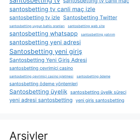
santosbetting tv
santosbetting tv canli maç
santosbetting tv canli maç izle
santosbetting tv izle
Santosbetting Twitter
santosbetting uygun bahis oranları
santosbetting web site
santosbetting whatsapp
santosbetting yatırım
santosbetting yeni adresi
Santosbetting yeni giriş
Santosbetting Yeni Giriş Adresi
santosbetting çevrimiçi casino
santosbetting çevrimiçi casino i̇şletmesi
santosbetting ödeme
santosbetting ödeme yöntemleri
Santosbetting üyelik
santosbetting üyelik süreci
yeni adresi santosbetting
yeni giris santosbetting
Arşivler