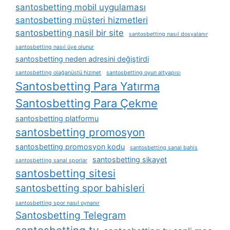
santosbetting mobil uygulaması
santosbetting müşteri hizmetleri
santosbetting nasil bir site
santosbetting nasıl dosyalanır
santosbetting nasıl üye olunur
santosbetting neden adresini değiştirdi
santosbetting olağanüstü hizmet
santosbetting oyun altyapısı
Santosbetting Para Yatırma
Santosbetting Para Çekme
santosbetting platformu
santosbetting promosyon
santosbetting promosyon kodu
santosbetting sanal bahis
santosbetting sikayet
santosbetting sanal sporlar
santosbetting sitesi
santosbetting spor bahisleri
santosbetting spor nasıl oynanır
Santosbetting Telegram