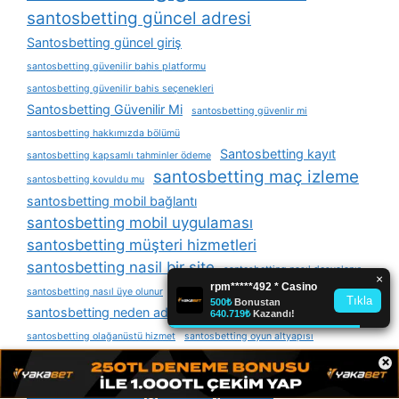
santosbetting güncel adresi
Santosbetting güncel giriş
santosbetting güvenilir bahis platformu
santosbetting güvenilir bahis seçenekleri
Santosbetting Güvenilir Mi
santosbetting güvenlir mi
santosbetting hakkımızda bölümü
Santosbetting kayıt
santosbetting kapsamlı tahminler ödeme
santosbetting maç izleme
santosbetting kovuldu mu
santosbetting mobil bağlantı
santosbetting mobil uygulaması
santosbetting müşteri hizmetleri
santosbetting nasil bir site
santosbetting nasıl dosyalanır
santosbetting nasıl üye olunur
santosbetting neden adresini değiştirdi
santosbetting olağanüstü hizmet
santosbetting oyun altyapısı
Santosbetting Para Yatırma
×
Santosbetting Para Çekme