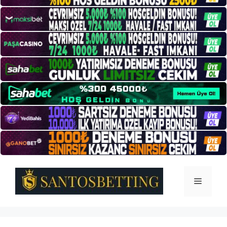
İçeriğe
atla
Menü