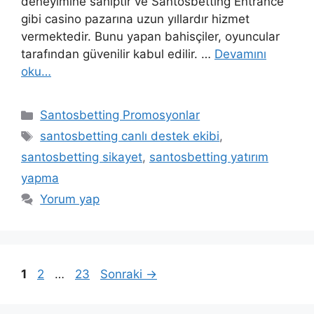
deneyimine sahiptir ve Santosbetting Entrance
gibi casino pazarına uzun yıllardır hizmet
vermektedir. Bunu yapan bahisçiler, oyuncular
tarafından güvenilir kabul edilir. …
Devamını
oku…
Kategoriler
Santosbetting Promosyonlar
Etiketler
santosbetting canlı destek ekibi
,
santosbetting sikayet
,
santosbetting yatırım
yapma
Yorum yap
Sayfa
Sayfa
Sayfa
1
2
…
23
Sonraki
→