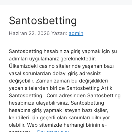
Santosbetting
Haziran 22, 2026
Yazarı:
admin
Santosbetting hesabınıza giriş yapmak için şu
adımları uygulamanız gerekmektedir:
Ülkemizdeki casino sitelerinde yaşanan bazı
yasal sorunlardan dolayı giriş adresiniz
değişebilir. Zaman zaman bu değişiklikleri
yapan sitelerden biri de Santosbetting Artık
Santosbetting .Com adresinden Santosbetting
hesabınıza ulaşabilirsiniz. Santosbetting
hesabına giriş yapmak isteyen bazı kişiler,
kendileri için geçerli olan kanunları bilmiyor
olabilir. Web sitemizde herhangi birinin e-