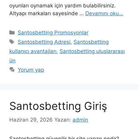
oyunları oynamak için yardım bulabilirsiniz.
Altyapı markaları sayesinde …
Devamını oku…
Kategoriler
Santosbetting Promosyonlar
Etiketler
Santosbetting Adresi
,
Santosbetting
kullanıcı avantajları
,
Santosbetting uluslararası
ün
Yorum yap
Santosbetting Giriş
Haziran 29, 2026
Yazarı:
admin
Santosbetting güvenilir bir site yapan nedir?