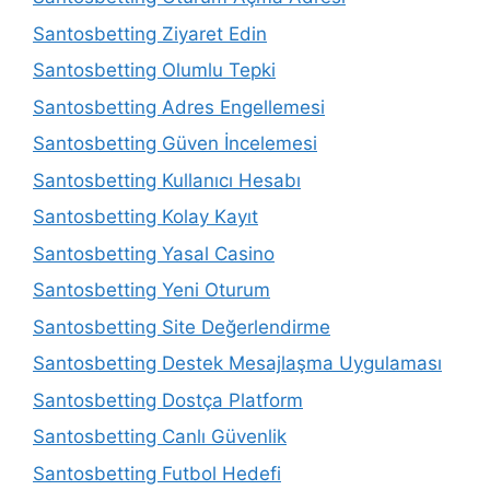
Santosbetting Ziyaret Edin
Santosbetting Olumlu Tepki
Santosbetting Adres Engellemesi
Santosbetting Güven İncelemesi
Santosbetting Kullanıcı Hesabı
Santosbetting Kolay Kayıt
Santosbetting Yasal Casino
Santosbetting Yeni Oturum
Santosbetting Site Değerlendirme
Santosbetting Destek Mesajlaşma Uygulaması
Santosbetting Dostça Platform
Santosbetting Canlı Güvenlik
Santosbetting Futbol Hedefi