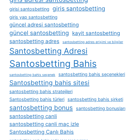
giris santosbetting
girisi santosbetting
giris yap santosbetting
güncel adresi santosbetting
güncel santosbetting
kayit santosbetting
santosbetting adres
santosbetting adres erişimi ve bilgiler
Santosbetting Adresi
Santosbetting Bahis
santosbetting bahis seçenekleri
santosbetting bahis seçenek
Santosbetting bahis sitesi
santosbetting bahis stratejileri
Santosbetting bahis türleri
santosbetting bahis şirketi
santosbetting bonus
santosbetting bonusları
santosbetting canli
santosbetting canli maç izle
Santosbetting Canlı Bahis