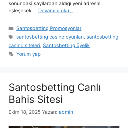
sonundaki sayılardan aldığı yeni adresle
eşleşecek …
Devamını oku…
Kategoriler
Santosbetting Promosyonlar
Etiketler
santosbetting casino oyunları
,
santosbetting
casino siteleri
,
Santosbetting üyelik
Yorum yap
Santosbetting Canlı
Bahis Sitesi
Ekim 18, 2025
Yazarı:
admin