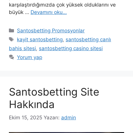
karşılaştırdığımızda çok yüksek olduklarını ve
büyük …
Devamını oku…
Kategoriler
Santosbetting Promosyonlar
Etiketler
kayit santosbetting
,
santosbetting canlı
bahis sitesi
,
santosbetting casino sitesi
Yorum yap
Santosbetting Site
Hakkında
Ekim 15, 2025
Yazarı:
admin