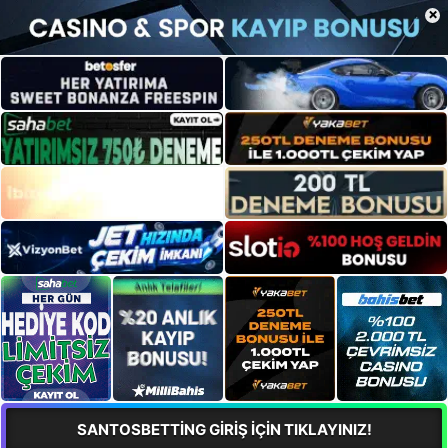
×
SANTOSBETTİNG GİRİŞ İÇİN TIKLAYINIZ!