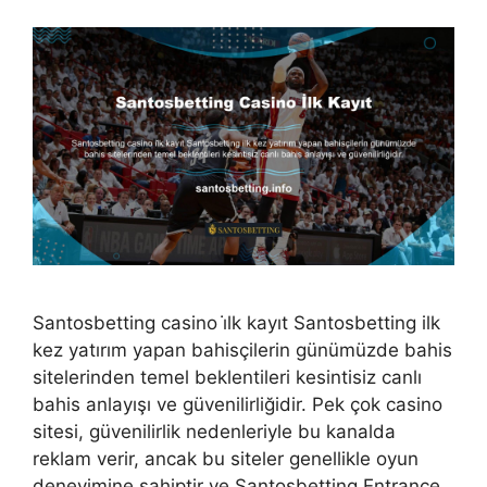
Santosbetting casino i̇lk kayıt Santosbetting ilk
kez yatırım yapan bahisçilerin günümüzde bahis
sitelerinden temel beklentileri kesintisiz canlı
bahis anlayışı ve güvenilirliğidir. Pek çok casino
sitesi, güvenilirlik nedenleriyle bu kanalda
reklam verir, ancak bu siteler genellikle oyun
deneyimine sahiptir ve Santosbetting Entrance