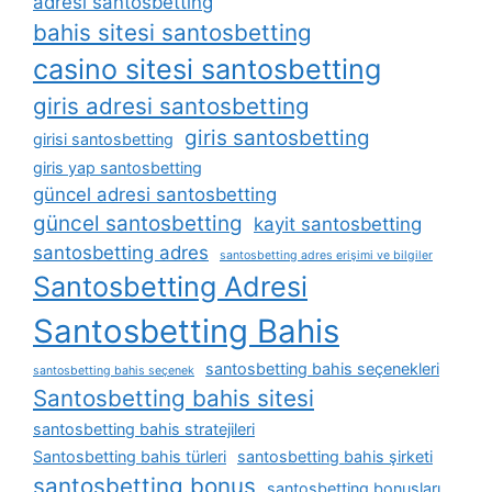
adresi santosbetting
bahis sitesi santosbetting
casino sitesi santosbetting
giris adresi santosbetting
giris santosbetting
girisi santosbetting
giris yap santosbetting
güncel adresi santosbetting
güncel santosbetting
kayit santosbetting
santosbetting adres
santosbetting adres erişimi ve bilgiler
Santosbetting Adresi
Santosbetting Bahis
santosbetting bahis seçenekleri
santosbetting bahis seçenek
Santosbetting bahis sitesi
santosbetting bahis stratejileri
Santosbetting bahis türleri
santosbetting bahis şirketi
santosbetting bonus
santosbetting bonusları