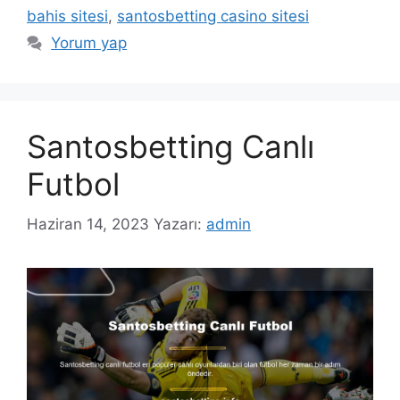
bahis sitesi
,
santosbetting casino sitesi
Yorum yap
Santosbetting Canlı
Futbol
Haziran 14, 2023
Yazarı:
admin