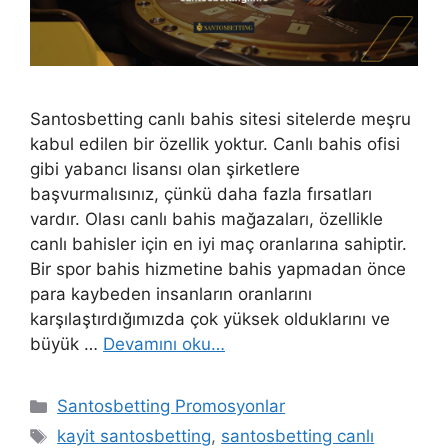
Santosbetting canlı bahis sitesi sitelerde meşru
kabul edilen bir özellik yoktur. Canlı bahis ofisi
gibi yabancı lisansı olan şirketlere
başvurmalısınız, çünkü daha fazla fırsatları
vardır. Olası canlı bahis mağazaları, özellikle
canlı bahisler için en iyi maç oranlarına sahiptir.
Bir spor bahis hizmetine bahis yapmadan önce
para kaybeden insanların oranlarını
karşılaştırdığımızda çok yüksek olduklarını ve
büyük …
Devamını oku…
Kategoriler
Santosbetting Promosyonlar
Etiketler
kayit santosbetting
,
santosbetting canlı