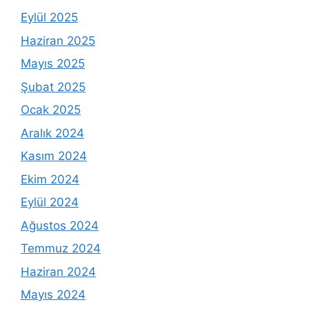
Eylül 2025
Haziran 2025
Mayıs 2025
Şubat 2025
Ocak 2025
Aralık 2024
Kasım 2024
Ekim 2024
Eylül 2024
Ağustos 2024
Temmuz 2024
Haziran 2024
Mayıs 2024