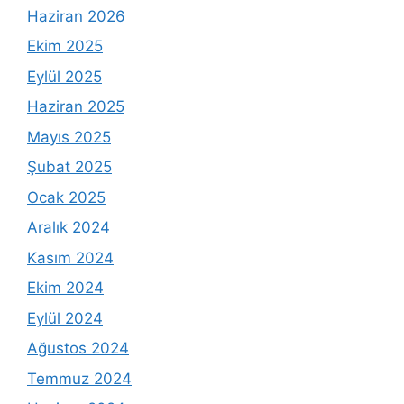
Haziran 2026
Ekim 2025
Eylül 2025
Haziran 2025
Mayıs 2025
Şubat 2025
Ocak 2025
Aralık 2024
Kasım 2024
Ekim 2024
Eylül 2024
Ağustos 2024
Temmuz 2024