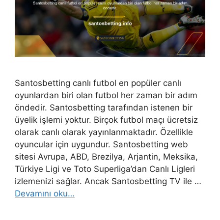
Santosbetting canlı futbol en popüler canlı
oyunlardan biri olan futbol her zaman bir adım
öndedir. Santosbetting tarafından istenen bir
üyelik işlemi yoktur. Birçok futbol maçı ücretsiz
olarak canlı olarak yayınlanmaktadır. Özellikle
oyuncular için uygundur. Santosbetting web
sitesi Avrupa, ABD, Brezilya, Arjantin, Meksika,
Türkiye Ligi ve Toto Superliga’dan Canlı Ligleri
izlemenizi sağlar. Ancak Santosbetting TV ile …
Devamını oku…