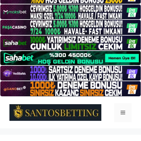
İçeriğe
atla
Menü