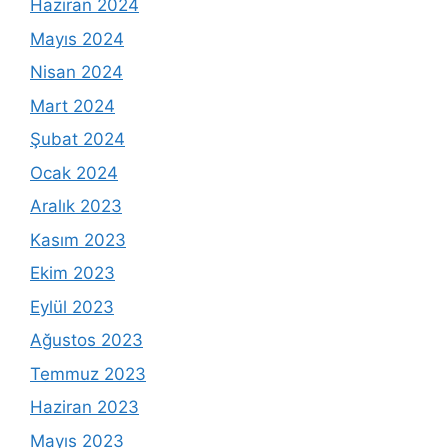
Haziran 2024
Mayıs 2024
Nisan 2024
Mart 2024
Şubat 2024
Ocak 2024
Aralık 2023
Kasım 2023
Ekim 2023
Eylül 2023
Ağustos 2023
Temmuz 2023
Haziran 2023
Mayıs 2023