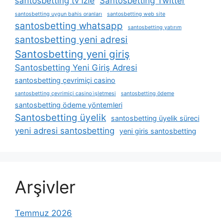
santosbetting tv izle
Santosbetting Twitter
santosbetting uygun bahis oranları
santosbetting web site
santosbetting whatsapp
santosbetting yatırım
santosbetting yeni adresi
Santosbetting yeni giriş
Santosbetting Yeni Giriş Adresi
santosbetting çevrimiçi casino
santosbetting çevrimiçi casino i̇şletmesi
santosbetting ödeme
santosbetting ödeme yöntemleri
Santosbetting üyelik
santosbetting üyelik süreci
yeni adresi santosbetting
yeni giris santosbetting
Arşivler
Temmuz 2026