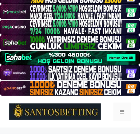
İçeriğe
atla
Menü