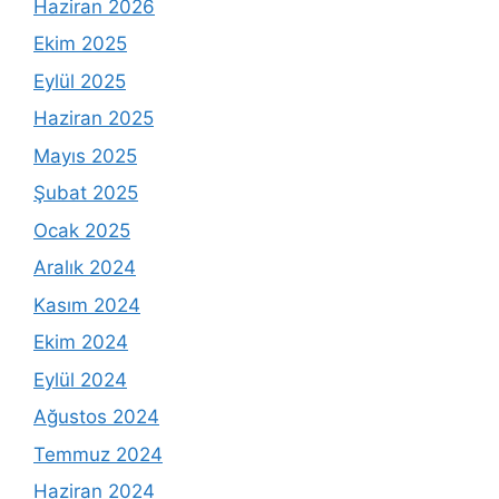
Haziran 2026
Ekim 2025
Eylül 2025
Haziran 2025
Mayıs 2025
Şubat 2025
Ocak 2025
Aralık 2024
Kasım 2024
Ekim 2024
Eylül 2024
Ağustos 2024
Temmuz 2024
Haziran 2024