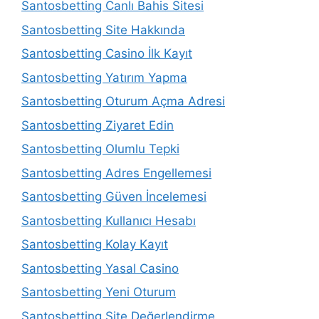
Santosbetting Canlı Bahis Sitesi
Santosbetting Site Hakkında
Santosbetting Casino İlk Kayıt
Santosbetting Yatırım Yapma
Santosbetting Oturum Açma Adresi
Santosbetting Ziyaret Edin
Santosbetting Olumlu Tepki
Santosbetting Adres Engellemesi
Santosbetting Güven İncelemesi
Santosbetting Kullanıcı Hesabı
Santosbetting Kolay Kayıt
Santosbetting Yasal Casino
Santosbetting Yeni Oturum
Santosbetting Site Değerlendirme