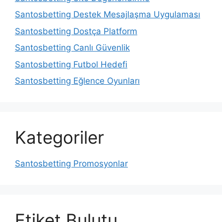
Santosbetting Destek Mesajlaşma Uygulaması
Santosbetting Dostça Platform
Santosbetting Canlı Güvenlik
Santosbetting Futbol Hedefi
Santosbetting Eğlence Oyunları
Kategoriler
Santosbetting Promosyonlar
Etiket Bulutu