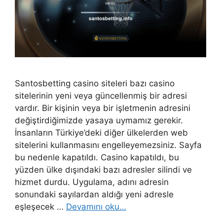
Santosbetting casino siteleri bazı casino
sitelerinin yeni veya güncellenmiş bir adresi
vardır. Bir kişinin veya bir işletmenin adresini
değiştirdiğimizde yasaya uymamız gerekir.
İnsanların Türkiye’deki diğer ülkelerden web
sitelerini kullanmasını engelleyemezsiniz. Sayfa
bu nedenle kapatıldı. Casino kapatıldı, bu
yüzden ülke dışındaki bazı adresler silindi ve
hizmet durdu. Uygulama, adını adresin
sonundaki sayılardan aldığı yeni adresle
eşleşecek …
Devamını oku…