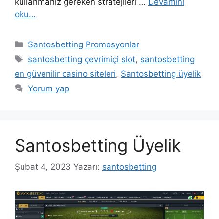
kullanmanız gereken stratejileri …
Devamını
oku…
Kategoriler
Santosbetting Promosyonlar
Etiketler
santosbetting çevrimiçi slot
,
santosbetting
en güvenilir casino siteleri
,
Santosbetting üyelik
Yorum yap
Santosbetting Üyelik
Şubat 4, 2023
Yazarı:
santosbetting