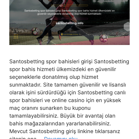
Santosbetting spor bahisleri girişi Santosbetting
spor bahis hizmeti ülkemizdeki en güvenilir
seçeneklerle donatılmış olup hizmet
sunmaktadır. Site tamamen güvenilir ve lisanslı
olarak işini sürdürdüğü için Santosbetting canlı
spor bahisleri ve online casino için en yüksek
maç oranını sunarken bu kuponu
tamamlayabilirsiniz. Büyük bir avantaj olan
bahis mağazalarından yararlanabilirsiniz.
Mevcut Santosbetting giriş linkine tıklarsanız