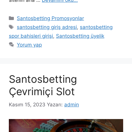
sitenin ana …
Devamını oku…
Kategoriler
Santosbetting Promosyonlar
Etiketler
santosbetting giriş adresi
,
santosbetting
spor bahisleri girişi
,
Santosbetting üyelik
Yorum yap
Santosbetting
Çevrimiçi Slot
Kasım 15, 2023
Yazarı:
admin