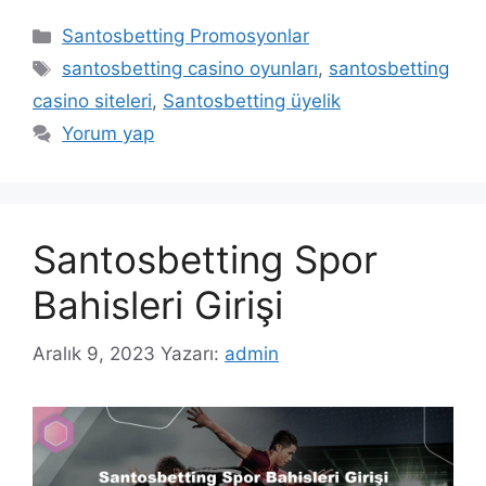
Kategoriler
Santosbetting Promosyonlar
Etiketler
santosbetting casino oyunları
,
santosbetting
casino siteleri
,
Santosbetting üyelik
Yorum yap
Santosbetting Spor
Bahisleri Girişi
Aralık 9, 2023
Yazarı:
admin