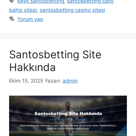
kayit santosbetting
,
santosbetting canlı
bahis sitesi
,
santosbetting casino sitesi
Yorum yap
Santosbetting Site
Hakkında
Ekim 15, 2025
Yazarı:
admin