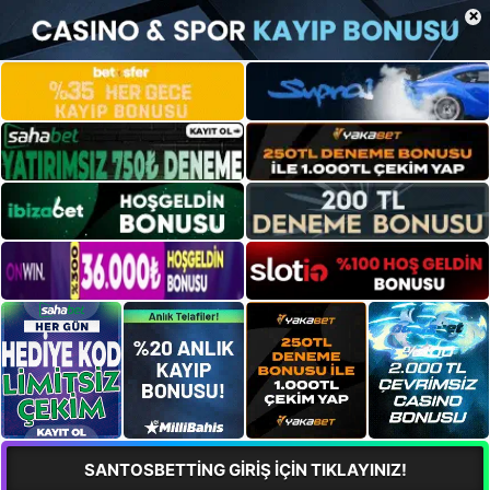
×
SANTOSBETTİNG GİRİŞ İÇİN TIKLAYINIZ!