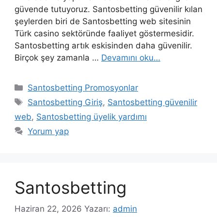
güvende tutuyoruz. Santosbetting güvenilir kılan
şeylerden biri de Santosbetting web sitesinin
Türk casino sektöründe faaliyet göstermesidir.
Santosbetting artık eskisinden daha güvenilir.
Birçok şey zamanla …
Devamını oku…
Kategoriler
Santosbetting Promosyonlar
Etiketler
Santosbetting Giriş
,
Santosbetting güvenilir
web
,
Santosbetting üyelik yardımı
Yorum yap
Santosbetting
Haziran 22, 2026
Yazarı:
admin