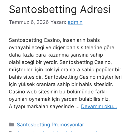
Santosbetting Adresi
Temmuz 6, 2026
Yazarı:
admin
Santosbetting Casino, insanların bahis
oynayabileceği ve diğer bahis sitelerine göre
daha fazla para kazanma şansına sahip
olabileceği bir yerdir. Santosbetting Casino,
müşterileri için çok iyi oranlara sahip popüler bir
bahis sitesidir. Santosbetting Casino müşterileri
için yüksek oranlara sahip bir bahis sitesidir.
Casino web sitesinin bu bölümünde farklı
oyunları oynamak için yardım bulabilirsiniz.
Altyapı markaları sayesinde …
Devamını oku…
Kategoriler
Santosbetting Promosyonlar