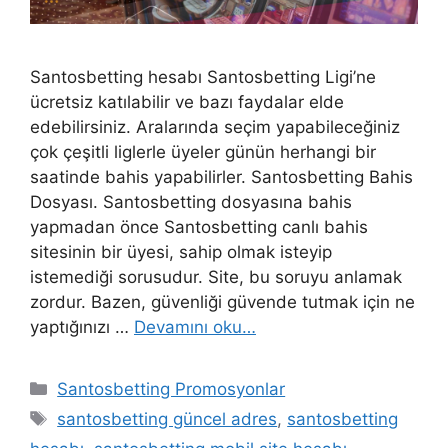
Santosbetting hesabı Santosbetting Ligi’ne
ücretsiz katılabilir ve bazı faydalar elde
edebilirsiniz. Aralarında seçim yapabileceğiniz
çok çeşitli liglerle üyeler günün herhangi bir
saatinde bahis yapabilirler. Santosbetting Bahis
Dosyası. Santosbetting dosyasına bahis
yapmadan önce Santosbetting canlı bahis
sitesinin bir üyesi, sahip olmak isteyip
istemediği sorusudur. Site, bu soruyu anlamak
zordur. Bazen, güvenliği güvende tutmak için ne
yaptığınızı …
Devamını oku…
Kategoriler
Santosbetting Promosyonlar
Etiketler
santosbetting güncel adres
,
santosbetting