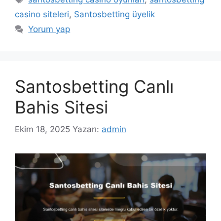
casino siteleri
,
Santosbetting üyelik
Yorum yap
Santosbetting Canlı
Bahis Sitesi
Ekim 18, 2025
Yazarı:
admin