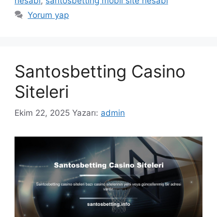
hesabı
,
santosbetting mobil site hesabı
Yorum yap
Santosbetting Casino
Siteleri
Ekim 22, 2025
Yazarı:
admin