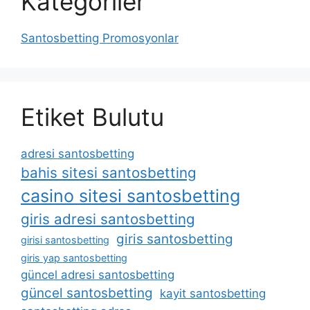
Kategoriler
Santosbetting Promosyonlar
Etiket Bulutu
adresi santosbetting
bahis sitesi santosbetting
casino sitesi santosbetting
giris adresi santosbetting
giris santosbetting
girisi santosbetting
giris yap santosbetting
güncel adresi santosbetting
güncel santosbetting
kayit santosbetting