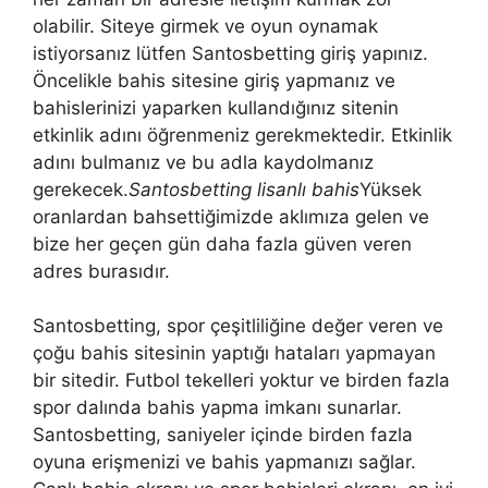
olabilir. Siteye girmek ve oyun oynamak
istiyorsanız lütfen Santosbetting giriş yapınız.
Öncelikle bahis sitesine giriş yapmanız ve
bahislerinizi yaparken kullandığınız sitenin
etkinlik adını öğrenmeniz gerekmektedir. Etkinlik
adını bulmanız ve bu adla kaydolmanız
gerekecek.
Santosbetting lisanlı bahis
Yüksek
oranlardan bahsettiğimizde aklımıza gelen ve
bize her geçen gün daha fazla güven veren
adres burasıdır.
Santosbetting, spor çeşitliliğine değer veren ve
çoğu bahis sitesinin yaptığı hataları yapmayan
bir sitedir. Futbol tekelleri yoktur ve birden fazla
spor dalında bahis yapma imkanı sunarlar.
Santosbetting, saniyeler içinde birden fazla
oyuna erişmenizi ve bahis yapmanızı sağlar.