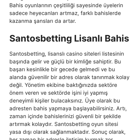
Bahis oyunlarının çeşitliliği sayesinde üyelerin
sadece heyecanları artmaz, farklı bahislerde
kazanma şansları da artar.
Santosbetting Lisanlı Bahis
Santosbetting, lisanslı casino siteleri listesinin
başında gelir ve güçlü bir kimliğe sahiptir. Bu
başarı kesinlikle bir gecede gelmedi ve bu
alanda güvenilir bir adres olarak tanınmak kolay
değil. Yönetim ekibine baktığınızda sektöre
önem veren ve sektörde işini iyi yapmış
deneyimli kişiler bulacaksınız. Üye olarak bu
adresten bahis yapmaya başlayabilirsiniz. Artı,
zaman içinde bahislerinizi güvenli bir şekilde
artırmak kolaydır. Santosbetting oyun sitesi
yasa dışı olarak sağlanmaktadır. Sonuç olarak,
her zaman bir adresle iletişim kurmak zor