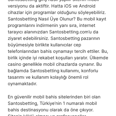
versiyonu da aktiftir. Hatta iOS ve Android
cihazlar için programlar olduğunu söyleyebiliriz.
Santosbetting Nasıl Üye Olunur? Bu mobil kayıt
programlarını indirmenin yanı sıra, internet
tarayıcı alanınızdan Santosbetting.com’u da
ziyaret edebilirsiniz. Santosbetting pazarının
büyümesiyle birlikte kullanıcılar cep
telefonlarından bahis oynamayı tercih ettiler. Bu,
birlik içinde iyi rekabet koşulları yaratır. Ülkemde
casino genellikle mobil cihazlarda oynanır. Bu
bağlamda Santosbetting kullanımı, konforlu
tasarımı ve kullanım kolaylığı önemli rol
oynamaktadır.
En güvenilir mobil bahis sitelerinden biri olan
Santosbetting, Türkiye’nin 1 numaralı mobil
bahis destinasyonu olarak da öne çıkıyor.