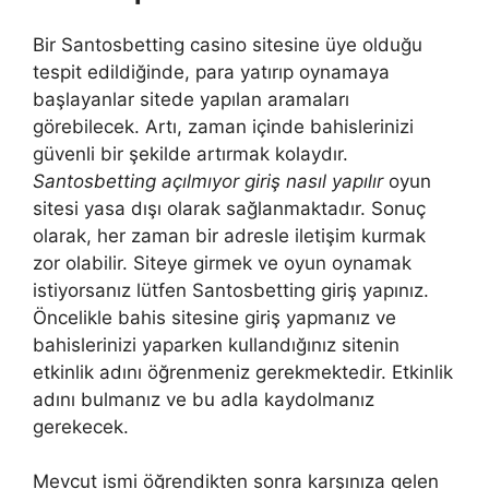
Bir Santosbetting casino sitesine üye olduğu
tespit edildiğinde, para yatırıp oynamaya
başlayanlar sitede yapılan aramaları
görebilecek. Artı, zaman içinde bahislerinizi
güvenli bir şekilde artırmak kolaydır.
Santosbetting açılmıyor giriş nasıl yapılır
oyun
sitesi yasa dışı olarak sağlanmaktadır. Sonuç
olarak, her zaman bir adresle iletişim kurmak
zor olabilir. Siteye girmek ve oyun oynamak
istiyorsanız lütfen Santosbetting giriş yapınız.
Öncelikle bahis sitesine giriş yapmanız ve
bahislerinizi yaparken kullandığınız sitenin
etkinlik adını öğrenmeniz gerekmektedir. Etkinlik
adını bulmanız ve bu adla kaydolmanız
gerekecek.
Mevcut ismi öğrendikten sonra karşınıza gelen