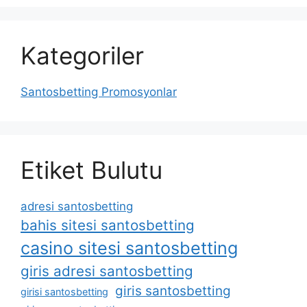
Kategoriler
Santosbetting Promosyonlar
Etiket Bulutu
adresi santosbetting
bahis sitesi santosbetting
casino sitesi santosbetting
giris adresi santosbetting
giris santosbetting
girisi santosbetting