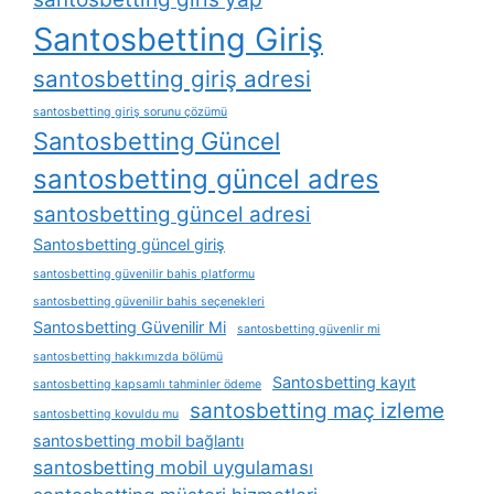
Santosbetting Giriş
santosbetting giriş adresi
santosbetting giriş sorunu çözümü
Santosbetting Güncel
santosbetting güncel adres
santosbetting güncel adresi
Santosbetting güncel giriş
santosbetting güvenilir bahis platformu
santosbetting güvenilir bahis seçenekleri
Santosbetting Güvenilir Mi
santosbetting güvenlir mi
santosbetting hakkımızda bölümü
Santosbetting kayıt
santosbetting kapsamlı tahminler ödeme
santosbetting maç izleme
santosbetting kovuldu mu
santosbetting mobil bağlantı
santosbetting mobil uygulaması