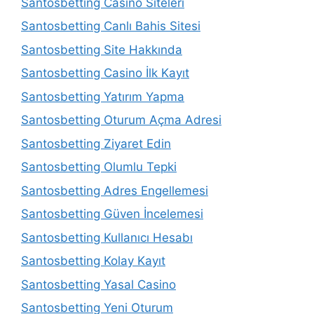
Santosbetting Casino Siteleri
Santosbetting Canlı Bahis Sitesi
Santosbetting Site Hakkında
Santosbetting Casino İlk Kayıt
Santosbetting Yatırım Yapma
Santosbetting Oturum Açma Adresi
Santosbetting Ziyaret Edin
Santosbetting Olumlu Tepki
Santosbetting Adres Engellemesi
Santosbetting Güven İncelemesi
Santosbetting Kullanıcı Hesabı
Santosbetting Kolay Kayıt
Santosbetting Yasal Casino
Santosbetting Yeni Oturum