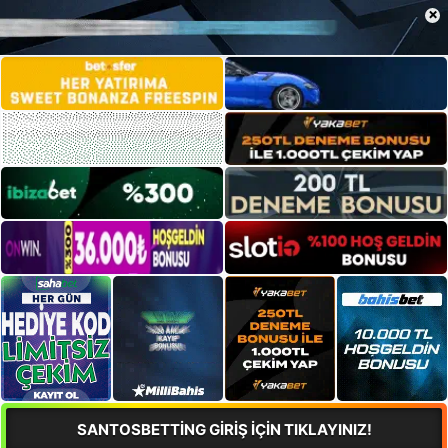
×
SANTOSBETTİNG GİRİŞ İÇİN TIKLAYINIZ!