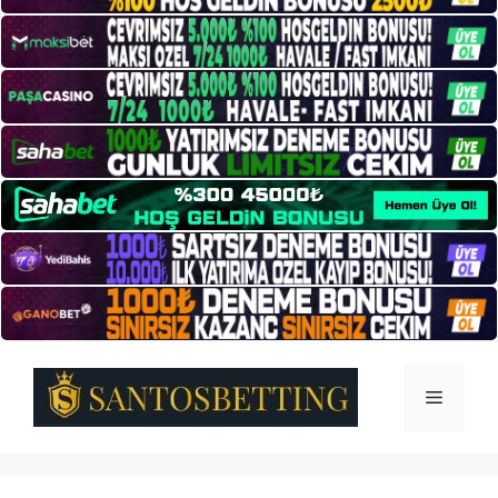
İçeriğe
atla
Menü