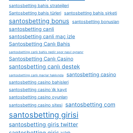
santosbetting bahis stratejileri
Santosbetting bahis türleri
santosbetting bahis şirketi
santosbetting bonus
santosbetting bonusları
santosbetting canli
santosbetting canli maç izle
Santosbetting Canlı Bahis
santosbetting canlı bahis nedir spor nasıl oynanır
Santosbetting Canlı Casino
santosbetting canlı destek
santosbetting casino
santosbetting canlı maçlar hakkında
santosbetting casino bahisleri
santosbetting casino i̇lk kayıt
santosbetting casino oyunları
santosbetting com
santosbetting casino sitesi
santosbetting girisi
santosbetting giris twitter
santosbetting giris yap