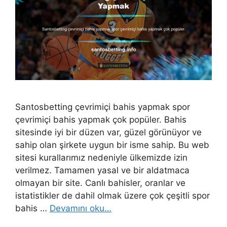
Santosbetting çevrimiçi bahis yapmak spor
çevrimiçi bahis yapmak çok popüler. Bahis
sitesinde iyi bir düzen var, güzel görünüyor ve
sahip olan şirkete uygun bir isme sahip. Bu web
sitesi kurallarımız nedeniyle ülkemizde izin
verilmez. Tamamen yasal ve bir aldatmaca
olmayan bir site. Canlı bahisler, oranlar ve
istatistikler de dahil olmak üzere çok çeşitli spor
bahis …
Devamını oku…