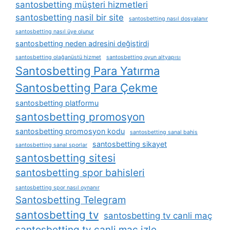
santosbetting müşteri hizmetleri
santosbetting nasil bir site
santosbetting nasıl dosyalanır
santosbetting nasıl üye olunur
santosbetting neden adresini değiştirdi
santosbetting olağanüstü hizmet
santosbetting oyun altyapısı
Santosbetting Para Yatırma
Santosbetting Para Çekme
santosbetting platformu
santosbetting promosyon
santosbetting promosyon kodu
santosbetting sanal bahis
santosbetting sikayet
santosbetting sanal sporlar
santosbetting sitesi
santosbetting spor bahisleri
santosbetting spor nasıl oynanır
Santosbetting Telegram
santosbetting tv
santosbetting tv canli maç
santosbetting tv canli maç izle