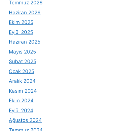
Temmuz 2026
Haziran 2026
Ekim 2025
Eylül 2025
Haziran 2025
Mayıs 2025
Şubat 2025
Ocak 2025
Aralık 2024
Kasım 2024
Ekim 2024
Eylül 2024
Ağustos 2024
Temmuz 2024