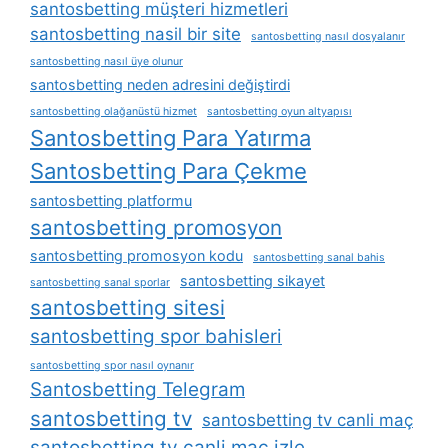
santosbetting müşteri hizmetleri
santosbetting nasil bir site
santosbetting nasıl dosyalanır
santosbetting nasıl üye olunur
santosbetting neden adresini değiştirdi
santosbetting olağanüstü hizmet
santosbetting oyun altyapısı
Santosbetting Para Yatırma
Santosbetting Para Çekme
santosbetting platformu
santosbetting promosyon
santosbetting promosyon kodu
santosbetting sanal bahis
santosbetting sikayet
santosbetting sanal sporlar
santosbetting sitesi
santosbetting spor bahisleri
santosbetting spor nasıl oynanır
Santosbetting Telegram
santosbetting tv
santosbetting tv canli maç
santosbetting tv canli maç izle