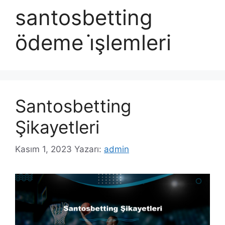
santosbetting
ödeme i̇şlemleri
Santosbetting
Şikayetleri
Kasım 1, 2023
Yazarı:
admin