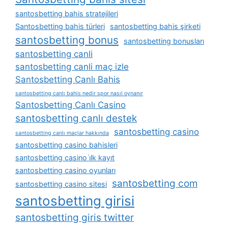
santosbetting bahis stratejileri
Santosbetting bahis türleri
santosbetting bahis şirketi
santosbetting bonus
santosbetting bonusları
santosbetting canli
santosbetting canli maç izle
Santosbetting Canlı Bahis
santosbetting canlı bahis nedir spor nasıl oynanır
Santosbetting Canlı Casino
santosbetting canlı destek
santosbetting casino
santosbetting canlı maçlar hakkında
santosbetting casino bahisleri
santosbetting casino i̇lk kayıt
santosbetting casino oyunları
santosbetting com
santosbetting casino sitesi
santosbetting girisi
santosbetting giris twitter