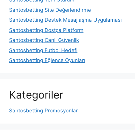
Santosbetting Site Değerlendirme
Santosbetting Destek Mesajlaşma Uygulaması
Santosbetting Dostça Platform
Santosbetting Canlı Güvenlik
Santosbetting Futbol Hedefi
Santosbetting Eğlence Oyunları
Kategoriler
Santosbetting Promosyonlar