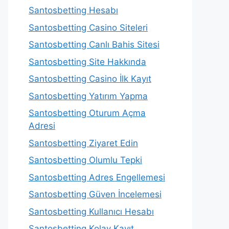
Santosbetting Hesabı
Santosbetting Casino Siteleri
Santosbetting Canlı Bahis Sitesi
Santosbetting Site Hakkında
Santosbetting Casino İlk Kayıt
Santosbetting Yatırım Yapma
Santosbetting Oturum Açma
Adresi
Santosbetting Ziyaret Edin
Santosbetting Olumlu Tepki
Santosbetting Adres Engellemesi
Santosbetting Güven İncelemesi
Santosbetting Kullanıcı Hesabı
Santosbetting Kolay Kayıt