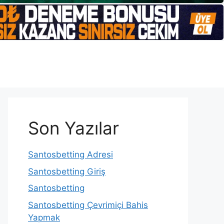
Son Yazılar
Santosbetting Adresi
Santosbetting Giriş
Santosbetting
Santosbetting Çevrimiçi Bahis
Yapmak