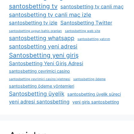
santosbetting tv
santosbetting tv canli maç
santosbetting tv canli maç izle
santosbetting tv izle
Santosbetting Twitter
santosbetting uygun bahis oranları
santosbetting web site
santosbetting whatsapp
santosbetting yatırım
santosbetting yeni adresi
Santosbetting yeni giriş
Santosbetting Yeni Giriş Adresi
santosbetting çevrimiçi casino
santosbetting çevrimiçi casino i̇şletmesi
santosbetting ödeme
santosbetting ödeme yöntemleri
Santosbetting üyelik
santosbetting üyelik süreci
yeni adresi santosbetting
yeni giris santosbetting