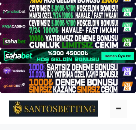
İçeriğe
atla
Menü