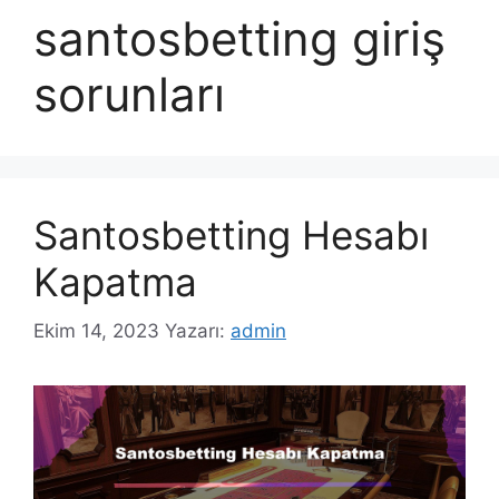
santosbetting giriş
sorunları
Santosbetting Hesabı
Kapatma
Ekim 14, 2023
Yazarı:
admin