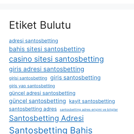
Etiket Bulutu
adresi santosbetting
bahis sitesi santosbetting
casino sitesi santosbetting
giris adresi santosbetting
giris santosbetting
girisi santosbetting
giris yap santosbetting
güncel adresi santosbetting
güncel santosbetting
kayit santosbetting
santosbetting adres
santosbetting adres erişimi ve bilgiler
Santosbetting Adresi
Santosbetting Bahis