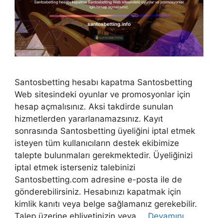
Santosbetting hesabı kapatma Santosbetting
Web sitesindeki oyunlar ve promosyonlar için
hesap açmalısınız. Aksi takdirde sunulan
hizmetlerden yararlanamazsınız. Kayıt
sonrasında Santosbetting üyeliğini iptal etmek
isteyen tüm kullanıcıların destek ekibimize
talepte bulunmaları gerekmektedir. Üyeliğinizi
iptal etmek isterseniz talebinizi
Santosbetting.com adresine e-posta ile de
gönderebilirsiniz. Hesabınızı kapatmak için
kimlik kanıtı veya belge sağlamanız gerekebilir.
Talep üzerine ehliyetinizin veya …
Devamını