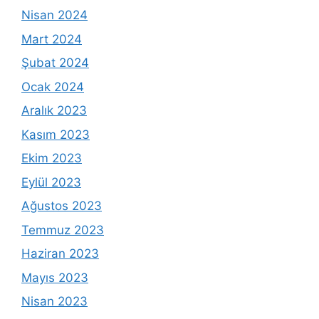
Nisan 2024
Mart 2024
Şubat 2024
Ocak 2024
Aralık 2023
Kasım 2023
Ekim 2023
Eylül 2023
Ağustos 2023
Temmuz 2023
Haziran 2023
Mayıs 2023
Nisan 2023