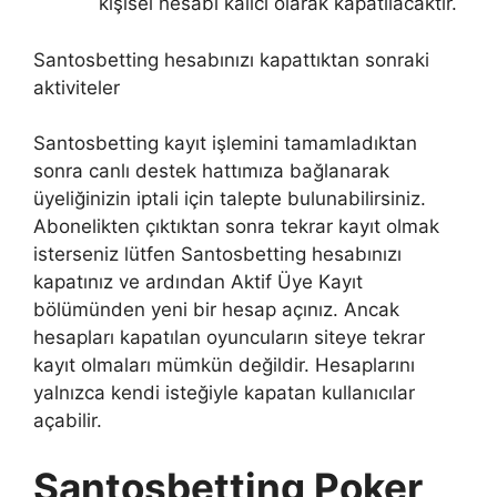
kişisel hesabı kalıcı olarak kapatılacaktır.
Santosbetting hesabınızı kapattıktan sonraki
aktiviteler
Santosbetting kayıt işlemini tamamladıktan
sonra canlı destek hattımıza bağlanarak
üyeliğinizin iptali için talepte bulunabilirsiniz.
Abonelikten çıktıktan sonra tekrar kayıt olmak
isterseniz lütfen Santosbetting hesabınızı
kapatınız ve ardından Aktif Üye Kayıt
bölümünden yeni bir hesap açınız. Ancak
hesapları kapatılan oyuncuların siteye tekrar
kayıt olmaları mümkün değildir. Hesaplarını
yalnızca kendi isteğiyle kapatan kullanıcılar
açabilir.
Santosbetting Poker