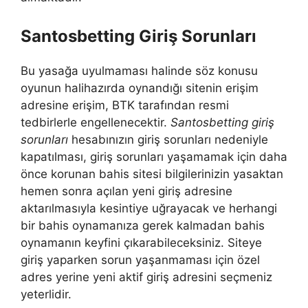
Santosbetting Giriş Sorunları
Bu yasağa uyulmaması halinde söz konusu
oyunun halihazırda oynandığı sitenin erişim
adresine erişim, BTK tarafından resmi
tedbirlerle engellenecektir.
Santosbetting giriş
sorunları
hesabınızın giriş sorunları nedeniyle
kapatılması, giriş sorunları yaşamamak için daha
önce korunan bahis sitesi bilgilerinizin yasaktan
hemen sonra açılan yeni giriş adresine
aktarılmasıyla kesintiye uğrayacak ve herhangi
bir bahis oynamanıza gerek kalmadan bahis
oynamanın keyfini çıkarabileceksiniz. Siteye
giriş yaparken sorun yaşanmaması için özel
adres yerine yeni aktif giriş adresini seçmeniz
yeterlidir.