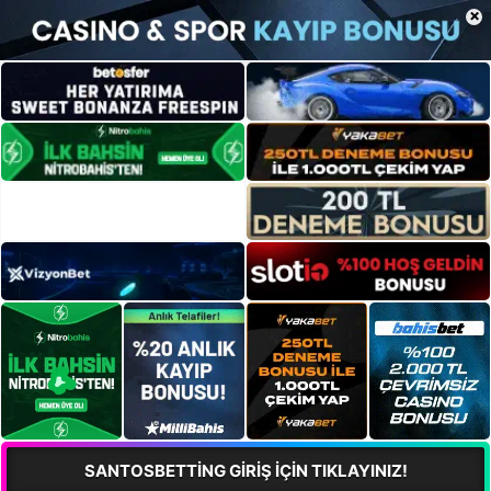
×
SANTOSBETTİNG GİRİŞ İÇİN TIKLAYINIZ!