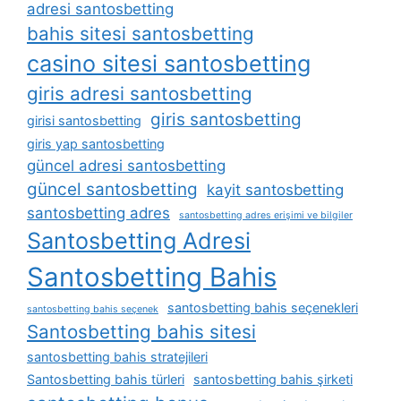
adresi santosbetting
bahis sitesi santosbetting
casino sitesi santosbetting
giris adresi santosbetting
giris santosbetting
girisi santosbetting
giris yap santosbetting
güncel adresi santosbetting
güncel santosbetting
kayit santosbetting
santosbetting adres
santosbetting adres erişimi ve bilgiler
Santosbetting Adresi
Santosbetting Bahis
santosbetting bahis seçenekleri
santosbetting bahis seçenek
Santosbetting bahis sitesi
santosbetting bahis stratejileri
Santosbetting bahis türleri
santosbetting bahis şirketi