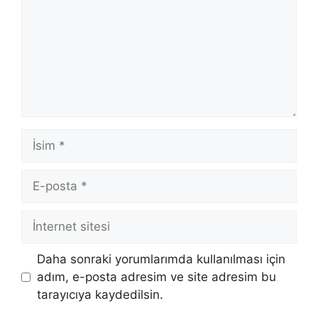
İsim
E-
posta
İnternet
sitesi
Daha sonraki yorumlarımda kullanılması için
adım, e-posta adresim ve site adresim bu
tarayıcıya kaydedilsin.