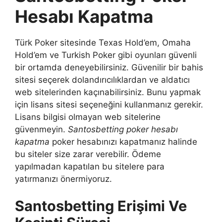
Hesabı Kapatma
Türk Poker sitesinde Texas Hold’em, Omaha
Hold’em ve Turkish Poker gibi oyunları güvenli
bir ortamda deneyebilirsiniz. Güvenilir bir bahis
sitesi seçerek dolandırıcılıklardan ve aldatıcı
web sitelerinden kaçınabilirsiniz. Bunu yapmak
için lisans sitesi seçeneğini kullanmanız gerekir.
Lisans bilgisi olmayan web sitelerine
güvenmeyin.
Santosbetting poker hesabı
kapatma
poker hesabınızı kapatmanız halinde
bu siteler size zarar verebilir. Ödeme
yapılmadan kapatılan bu sitelere para
yatırmanızı önermiyoruz.
Santosbetting Erişimi Ve