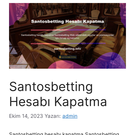
Santosbetting
Hesabı Kapatma
Ekim 14, 2023
Yazarı:
admin
Santosbetting hesabı kapatma Santosbetting