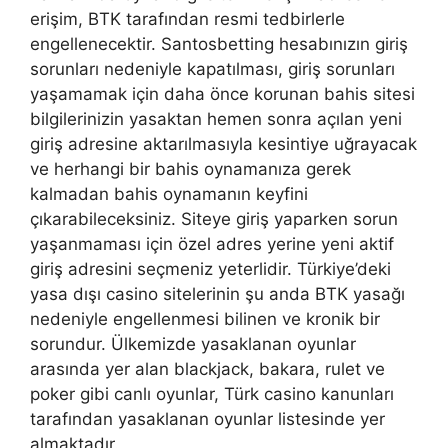
erişim, BTK tarafından resmi tedbirlerle
engellenecektir. Santosbetting hesabınızın giriş
sorunları nedeniyle kapatılması, giriş sorunları
yaşamamak için daha önce korunan bahis sitesi
bilgilerinizin yasaktan hemen sonra açılan yeni
giriş adresine aktarılmasıyla kesintiye uğrayacak
ve herhangi bir bahis oynamanıza gerek
kalmadan bahis oynamanın keyfini
çıkarabileceksiniz. Siteye giriş yaparken sorun
yaşanmaması için özel adres yerine yeni aktif
giriş adresini seçmeniz yeterlidir. Türkiye’deki
yasa dışı casino sitelerinin şu anda BTK yasağı
nedeniyle engellenmesi bilinen ve kronik bir
sorundur. Ülkemizde yasaklanan oyunlar
arasında yer alan blackjack, bakara, rulet ve
poker gibi canlı oyunlar, Türk casino kanunları
tarafından yasaklanan oyunlar listesinde yer
almaktadır.