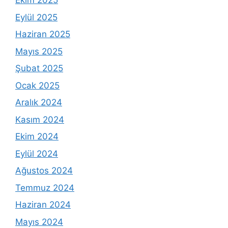
Ekim 2025
Eylül 2025
Haziran 2025
Mayıs 2025
Şubat 2025
Ocak 2025
Aralık 2024
Kasım 2024
Ekim 2024
Eylül 2024
Ağustos 2024
Temmuz 2024
Haziran 2024
Mayıs 2024