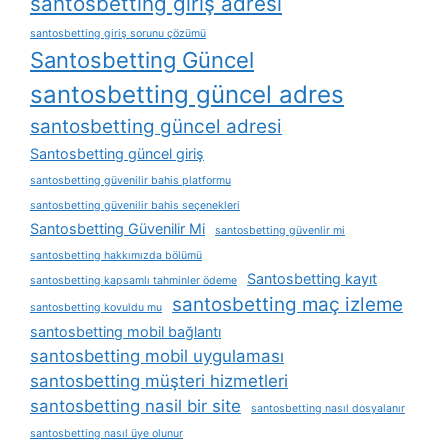
santosbetting giriş adresi
santosbetting giriş sorunu çözümü
Santosbetting Güncel
santosbetting güncel adres
santosbetting güncel adresi
Santosbetting güncel giriş
santosbetting güvenilir bahis platformu
santosbetting güvenilir bahis seçenekleri
Santosbetting Güvenilir Mi
santosbetting güvenlir mi
santosbetting hakkımızda bölümü
Santosbetting kayıt
santosbetting kapsamlı tahminler ödeme
santosbetting maç izleme
santosbetting kovuldu mu
santosbetting mobil bağlantı
santosbetting mobil uygulaması
santosbetting müşteri hizmetleri
santosbetting nasil bir site
santosbetting nasıl dosyalanır
santosbetting nasıl üye olunur