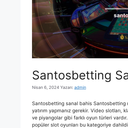
Santosbetting Sa
Nisan 6, 2024
Yazarı:
admin
Santosbetting sanal bahis Santosbetting m
yatırım yapmanız gerekir. Video slotları, kl
ve piyangolar gibi farklı oyun türleri vard
popüler slot oyunları bu kategoriye dahild