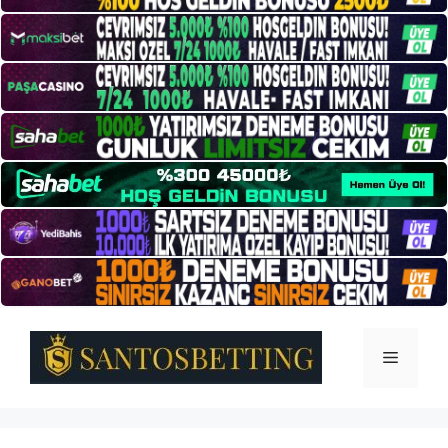
İçeriğe
atla
Menü