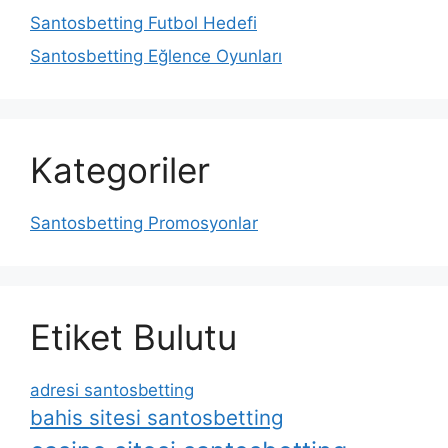
Santosbetting Futbol Hedefi
Santosbetting Eğlence Oyunları
Kategoriler
Santosbetting Promosyonlar
Etiket Bulutu
adresi santosbetting
bahis sitesi santosbetting