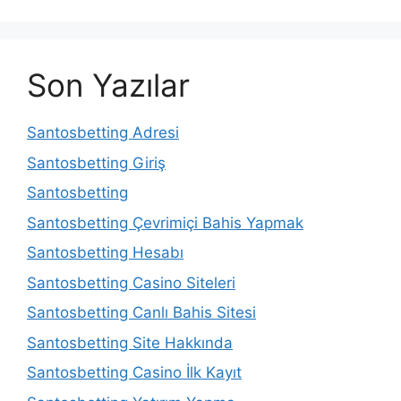
Son Yazılar
Santosbetting Adresi
Santosbetting Giriş
Santosbetting
Santosbetting Çevrimiçi Bahis Yapmak
Santosbetting Hesabı
Santosbetting Casino Siteleri
Santosbetting Canlı Bahis Sitesi
Santosbetting Site Hakkında
Santosbetting Casino İlk Kayıt