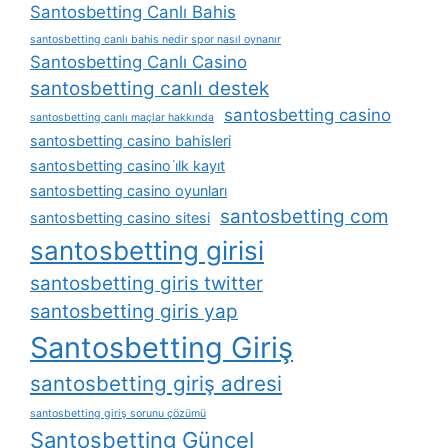
Santosbetting Canlı Bahis
santosbetting canlı bahis nedir spor nasıl oynanır
Santosbetting Canlı Casino
santosbetting canlı destek
santosbetting casino
santosbetting canlı maçlar hakkında
santosbetting casino bahisleri
santosbetting casino i̇lk kayıt
santosbetting casino oyunları
santosbetting com
santosbetting casino sitesi
santosbetting girisi
santosbetting giris twitter
santosbetting giris yap
Santosbetting Giriş
santosbetting giriş adresi
santosbetting giriş sorunu çözümü
Santosbetting Güncel