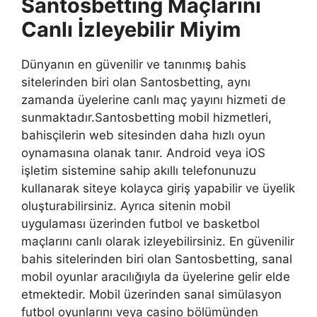
Santosbetting Maçlarını
Canlı İzleyebilir Miyim
Dünyanın en güvenilir ve tanınmış bahis
sitelerinden biri olan Santosbetting, aynı
zamanda üyelerine canlı maç yayını hizmeti de
sunmaktadır.Santosbetting mobil hizmetleri,
bahisçilerin web sitesinden daha hızlı oyun
oynamasına olanak tanır. Android veya iOS
işletim sistemine sahip akıllı telefonunuzu
kullanarak siteye kolayca giriş yapabilir ve üyelik
oluşturabilirsiniz. Ayrıca sitenin mobil
uygulaması üzerinden futbol ve basketbol
maçlarını canlı olarak izleyebilirsiniz. En güvenilir
bahis sitelerinden biri olan Santosbetting, sanal
mobil oyunlar aracılığıyla da üyelerine gelir elde
etmektedir. Mobil üzerinden sanal simülasyon
futbol oyunlarını veya casino bölümünden