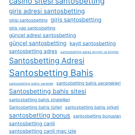
casino sitesi santosbetting
giris adresi santosbetting
giris santosbetting
girisi santosbetting
giris yap santosbetting
güncel adresi santosbetting
güncel santosbetting
kayit santosbetting
santosbetting adres
santosbetting adres erişimi ve bilgiler
Santosbetting Adresi
Santosbetting Bahis
santosbetting bahis seçenekleri
santosbetting bahis seçenek
Santosbetting bahis sitesi
santosbetting bahis stratejileri
Santosbetting bahis türleri
santosbetting bahis şirketi
santosbetting bonus
santosbetting bonusları
santosbetting canli
santosbetting canli maç izle