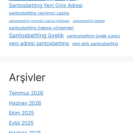
Santosbetting Yeni Giriş Adresi
santosbetting çevrimiçi casino
santosbetting çevrimiçi casino i̇şletmesi
santosbetting ödeme
santosbetting ödeme yöntemleri
Santosbetting üyelik
santosbetting üyelik süreci
yeni adresi santosbetting
yeni giris santosbetting
Arşivler
Temmuz 2026
Haziran 2026
Ekim 2025
Eylül 2025
Haziran 2025