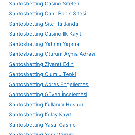
Santosbetting Casino Siteleri
Santosbetting Canlı Bahis Sitesi
Santosbetting Site Hakkında
Santosbetting Casino İlk Kayıt
Santosbetting Yatırım Yapma
Santosbetting Oturum Açma Adresi
Santosbetting Ziyaret Edin
Santosbetting Olumlu Tepki
Santosbetting Adres Engellemesi
Santosbetting Güven İncelemesi
Santosbetting Kullanıcı Hesabı
Santosbetting Kolay Kayıt
Santosbetting Yasal Casino
Santosbetting Yeni Oturum