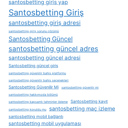
santosbetting giris yap
Santosbetting Giriş
santosbetting giriş adresi
santosbetting giriş sorunu çözümü
Santosbetting Güncel
santosbetting güncel adres
santosbetting güncel adresi
Santosbetting güncel giriş
santosbetting güvenilir bahis platformu
santosbetting güvenilir bahis seçenekleri
Santosbetting Güvenilir Mi
santosbetting güvenlir mi
santosbetting hakkımızda bölümü
Santosbetting kayıt
santosbetting kapsamlı tahminler ödeme
santosbetting maç izleme
santosbetting kovuldu mu
santosbetting mobil bağlantı
santosbetting mobil uygulaması