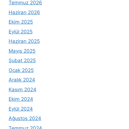
Temmuz 2026
Haziran 2026
Ekim 2025
Eylül 2025
Haziran 2025
Mayıs 2025
Şubat 2025
Ocak 2025
Aralık 2024
Kasım 2024
Ekim 2024
Eylül 2024
Ağustos 2024
Temmuz 2024