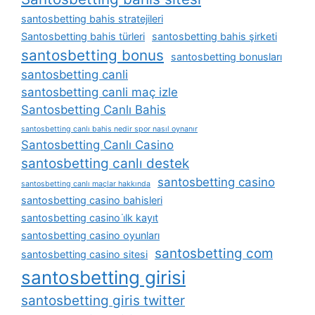
santosbetting bahis stratejileri
Santosbetting bahis türleri
santosbetting bahis şirketi
santosbetting bonus
santosbetting bonusları
santosbetting canli
santosbetting canli maç izle
Santosbetting Canlı Bahis
santosbetting canlı bahis nedir spor nasıl oynanır
Santosbetting Canlı Casino
santosbetting canlı destek
santosbetting casino
santosbetting canlı maçlar hakkında
santosbetting casino bahisleri
santosbetting casino i̇lk kayıt
santosbetting casino oyunları
santosbetting com
santosbetting casino sitesi
santosbetting girisi
santosbetting giris twitter