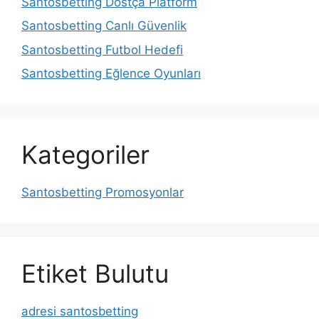
Santosbetting Dostça Platform
Santosbetting Canlı Güvenlik
Santosbetting Futbol Hedefi
Santosbetting Eğlence Oyunları
Kategoriler
Santosbetting Promosyonlar
Etiket Bulutu
adresi santosbetting