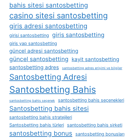
bahis sitesi santosbetting
casino sitesi santosbetting
giris adresi santosbetting
giris santosbetting
girisi santosbetting
giris yap santosbetting
güncel adresi santosbetting
güncel santosbetting
kayit santosbetting
santosbetting adres
santosbetting adres erişimi ve bilgiler
Santosbetting Adresi
Santosbetting Bahis
santosbetting bahis seçenekleri
santosbetting bahis seçenek
Santosbetting bahis sitesi
santosbetting bahis stratejileri
Santosbetting bahis türleri
santosbetting bahis şirketi
santosbetting bonus
santosbetting bonusları