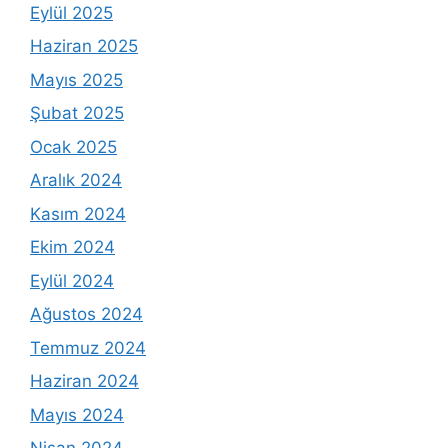
Eylül 2025
Haziran 2025
Mayıs 2025
Şubat 2025
Ocak 2025
Aralık 2024
Kasım 2024
Ekim 2024
Eylül 2024
Ağustos 2024
Temmuz 2024
Haziran 2024
Mayıs 2024