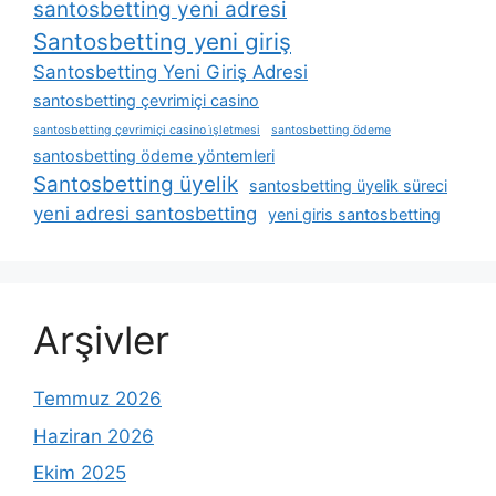
santosbetting yeni adresi
Santosbetting yeni giriş
Santosbetting Yeni Giriş Adresi
santosbetting çevrimiçi casino
santosbetting çevrimiçi casino i̇şletmesi
santosbetting ödeme
santosbetting ödeme yöntemleri
Santosbetting üyelik
santosbetting üyelik süreci
yeni adresi santosbetting
yeni giris santosbetting
Arşivler
Temmuz 2026
Haziran 2026
Ekim 2025