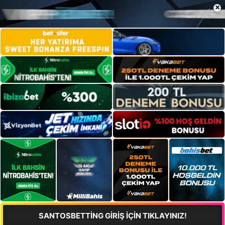
×
SANTOSBETTİNG GİRİŞ İÇİN TIKLAYINIZ!