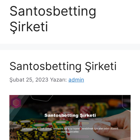
Santosbetting
Şirketi
Santosbetting Şirketi
Şubat 25, 2023
Yazarı:
admin