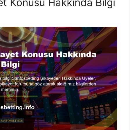
et Konusu Hakkında Bilgi