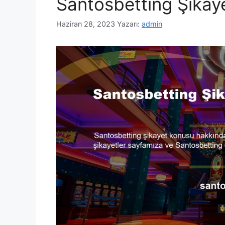
Santosbetting Şikay
Haziran 28, 2023
Yazarı:
admin