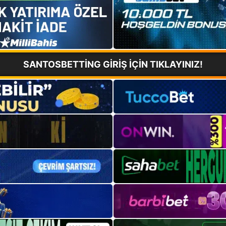
SANTOSBETTİNG GİRİŞ İÇİN TIKLAYINIZ!