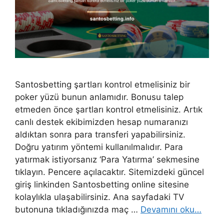
Santosbetting şartları kontrol etmelisiniz bir
poker yüzü bunun anlamıdır. Bonusu talep
etmeden önce şartları kontrol etmelisiniz. Artık
canlı destek ekibimizden hesap numaranızı
aldıktan sonra para transferi yapabilirsiniz.
Doğru yatırım yöntemi kullanılmalıdır. Para
yatırmak istiyorsanız ‘Para Yatırma’ sekmesine
tıklayın. Pencere açılacaktır. Sitemizdeki güncel
giriş linkinden Santosbetting online sitesine
kolaylıkla ulaşabilirsiniz. Ana sayfadaki TV
butonuna tıkladığınızda maç …
Devamını oku…