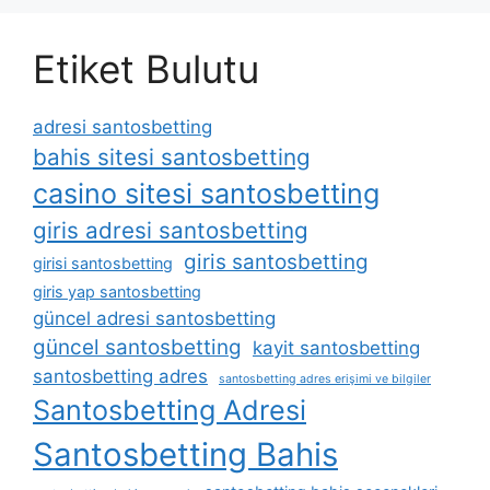
Etiket Bulutu
adresi santosbetting
bahis sitesi santosbetting
casino sitesi santosbetting
giris adresi santosbetting
giris santosbetting
girisi santosbetting
giris yap santosbetting
güncel adresi santosbetting
güncel santosbetting
kayit santosbetting
santosbetting adres
santosbetting adres erişimi ve bilgiler
Santosbetting Adresi
Santosbetting Bahis