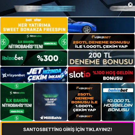
×
SANTOSBETTİNG GİRİŞ İÇİN TIKLAYINIZ!