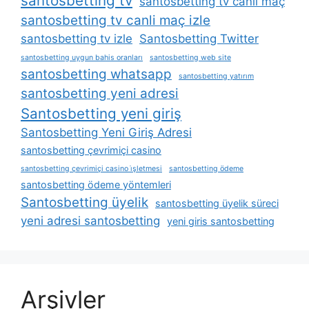
santosbetting tv
santosbetting tv canli maç
santosbetting tv canli maç izle
santosbetting tv izle
Santosbetting Twitter
santosbetting uygun bahis oranları
santosbetting web site
santosbetting whatsapp
santosbetting yatırım
santosbetting yeni adresi
Santosbetting yeni giriş
Santosbetting Yeni Giriş Adresi
santosbetting çevrimiçi casino
santosbetting çevrimiçi casino i̇şletmesi
santosbetting ödeme
santosbetting ödeme yöntemleri
Santosbetting üyelik
santosbetting üyelik süreci
yeni adresi santosbetting
yeni giris santosbetting
Arşivler