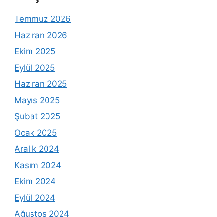
Temmuz 2026
Haziran 2026
Ekim 2025
Eylül 2025
Haziran 2025
Mayıs 2025
Şubat 2025
Ocak 2025
Aralık 2024
Kasım 2024
Ekim 2024
Eylül 2024
Ağustos 2024