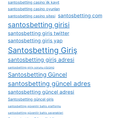
santosbetting casino i̇lk kayıt
santosbetting casino oyunları
santosbetting com
santosbetting casino sitesi
santosbetting girisi
santosbetting giris twitter
santosbetting giris yap
Santosbetting Giriş
santosbetting giriş adresi
santosbetting giriş sorunu çözümü
Santosbetting Güncel
santosbetting güncel adres
santosbetting güncel adresi
Santosbetting güncel giriş
santosbetting güvenilir bahis platformu
santosbetting güvenilir bahis seçenekleri