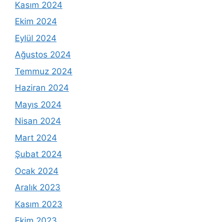
Kasım 2024
Ekim 2024
Eylül 2024
Ağustos 2024
Temmuz 2024
Haziran 2024
Mayıs 2024
Nisan 2024
Mart 2024
Şubat 2024
Ocak 2024
Aralık 2023
Kasım 2023
Ekim 2023