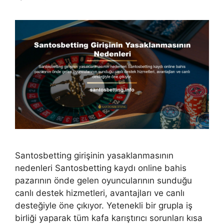
Santosbetting girişinin yasaklanmasının
nedenleri Santosbetting kaydı online bahis
pazarının önde gelen oyuncularının sunduğu
canlı destek hizmetleri, avantajları ve canlı
desteğiyle öne çıkıyor. Yetenekli bir grupla iş
birliği yaparak tüm kafa karıştırıcı sorunları kısa