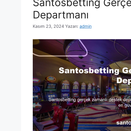
Santosbetting Gerç
Departmanı
Kasım 23, 2024
Yazarı:
admin