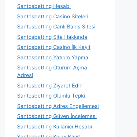
Santosbetting Hesabı
Santosbetting Casino Siteleri
Santosbetting Canlı Bahis Sitesi
Santosbetting Site Hakkında
Santosbetting Casino İlk Kayıt
Santosbetting Yatırım Yapma
Santosbetting Oturum Açma
Adresi
Santosbetting Ziyaret Edin
Santosbetting Olumlu Tepki
Santosbetting Adres Engellemesi
Santosbetting Güven İncelemesi
Santosbetting Kullanıcı Hesabı
Santosbetting Kolay Kayıt