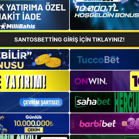
SANTOSBETTİNG GİRİŞ İÇİN TIKLAYINIZ!