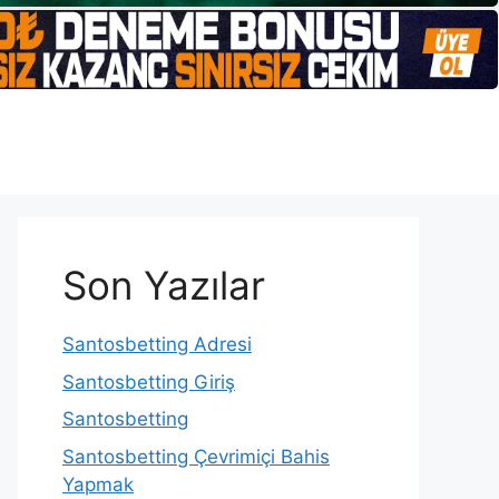
Son Yazılar
Santosbetting Adresi
Santosbetting Giriş
Santosbetting
Santosbetting Çevrimiçi Bahis
Yapmak