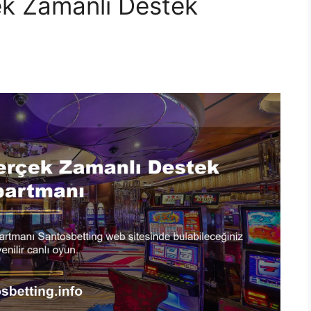
ek Zamanlı Destek