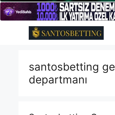
İçeriğe
atla
santosbetting ge
departmanı