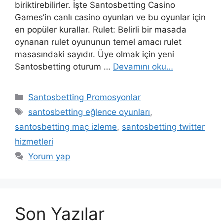
biriktirebilirler. İşte Santosbetting Casino
Games’in canlı casino oyunları ve bu oyunlar için
en popüler kurallar. Rulet: Belirli bir masada
oynanan rulet oyununun temel amacı rulet
masasındaki sayıdır. Üye olmak için yeni
Santosbetting oturum …
Devamını oku…
Kategoriler
Santosbetting Promosyonlar
Etiketler
santosbetting eğlence oyunları
,
santosbetting maç izleme
,
santosbetting twitter
hizmetleri
Yorum yap
Son Yazılar