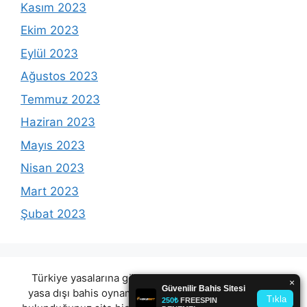
Kasım 2023
Ekim 2023
Eylül 2023
Ağustos 2023
Temmuz 2023
Haziran 2023
Mayıs 2023
Nisan 2023
Mart 2023
Şubat 2023
Türkiye yasalarına göre 7258 sayılı kanun uyarınca
yasa dışı bahis oynamanın cezaları mevcuttur. Şu an