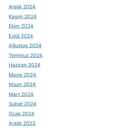
Aralık 2024
Kasım 2024
Ekim 2024
Eylül 2024
Ağustos 2024
Temmuz 2024
Haziran 2024
Mayıs 2024
Nisan 2024
Mart 2024
Şubat 2024
Ocak 2024
Aralık 2023