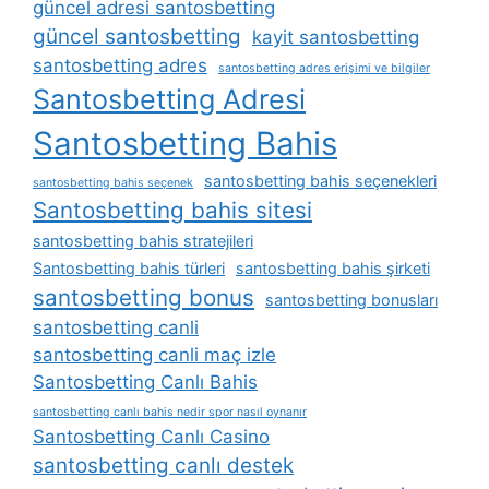
güncel adresi santosbetting
güncel santosbetting
kayit santosbetting
santosbetting adres
santosbetting adres erişimi ve bilgiler
Santosbetting Adresi
Santosbetting Bahis
santosbetting bahis seçenekleri
santosbetting bahis seçenek
Santosbetting bahis sitesi
santosbetting bahis stratejileri
Santosbetting bahis türleri
santosbetting bahis şirketi
santosbetting bonus
santosbetting bonusları
santosbetting canli
santosbetting canli maç izle
Santosbetting Canlı Bahis
santosbetting canlı bahis nedir spor nasıl oynanır
Santosbetting Canlı Casino
santosbetting canlı destek