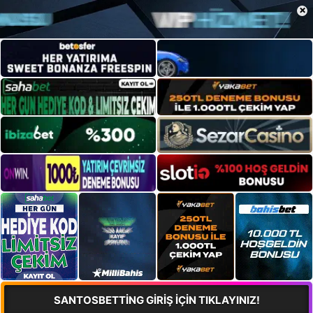
×
SANTOSBETTİNG GİRİŞ İÇİN TIKLAYINIZ!