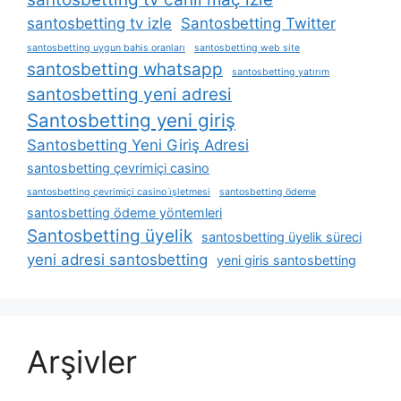
santosbetting tv izle
Santosbetting Twitter
santosbetting uygun bahis oranları
santosbetting web site
santosbetting whatsapp
santosbetting yatırım
santosbetting yeni adresi
Santosbetting yeni giriş
Santosbetting Yeni Giriş Adresi
santosbetting çevrimiçi casino
santosbetting çevrimiçi casino i̇şletmesi
santosbetting ödeme
santosbetting ödeme yöntemleri
Santosbetting üyelik
santosbetting üyelik süreci
yeni adresi santosbetting
yeni giris santosbetting
Arşivler