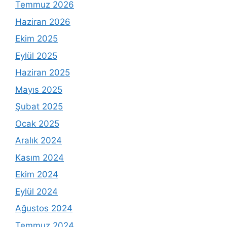
Temmuz 2026
Haziran 2026
Ekim 2025
Eylül 2025
Haziran 2025
Mayıs 2025
Şubat 2025
Ocak 2025
Aralık 2024
Kasım 2024
Ekim 2024
Eylül 2024
Ağustos 2024
Temmuz 2024