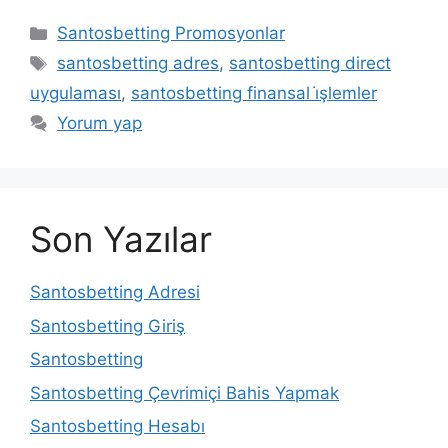
Kategoriler
Santosbetting Promosyonlar
Etiketler
santosbetting adres
,
santosbetting direct
uygulaması
,
santosbetting finansal i̇şlemler
Yorum yap
Son Yazılar
Santosbetting Adresi
Santosbetting Giriş
Santosbetting
Santosbetting Çevrimiçi Bahis Yapmak
Santosbetting Hesabı