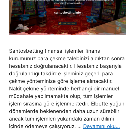
Santosbetting finansal işlemler finans
kurumunuz para çekme talebinizi aldıktan sonra
hesabınız doğrulanacaktır. Hesabınız başarıyla
doğrulandığı takdirde işleminiz geçerli para
çekme yönteminize göre işleme alınacaktır.
Nakit çekme yönteminde herhangi bir manuel
müdahale yapılmamakta olup, tüm işlemler
işlem sırasına göre işlenmektedir. Elbette yoğun
dönemlerde beklenenden daha uzun sürebilir
ancak tüm işlemleri yukarıdaki zaman dilimi
içinde ödemeye çalışıyoruz. …
Devamını oku…