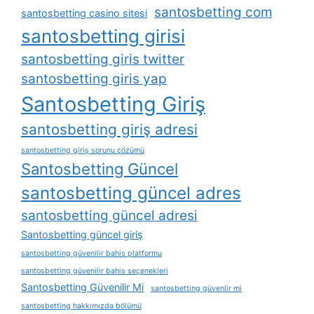
santosbetting com
santosbetting casino sitesi
santosbetting girisi
santosbetting giris twitter
santosbetting giris yap
Santosbetting Giriş
santosbetting giriş adresi
santosbetting giriş sorunu çözümü
Santosbetting Güncel
santosbetting güncel adres
santosbetting güncel adresi
Santosbetting güncel giriş
santosbetting güvenilir bahis platformu
santosbetting güvenilir bahis seçenekleri
Santosbetting Güvenilir Mi
santosbetting güvenlir mi
santosbetting hakkımızda bölümü