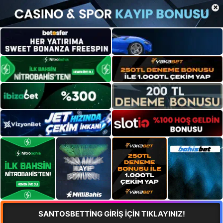
×
SANTOSBETTİNG GİRİŞ İÇİN TIKLAYINIZ!