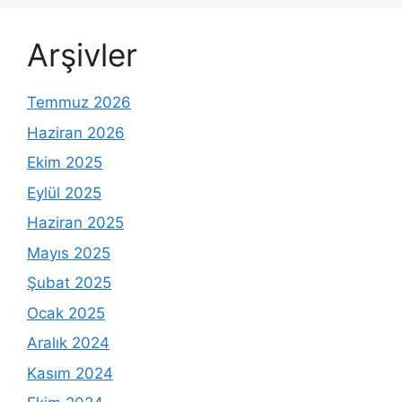
Arşivler
Temmuz 2026
Haziran 2026
Ekim 2025
Eylül 2025
Haziran 2025
Mayıs 2025
Şubat 2025
Ocak 2025
Aralık 2024
Kasım 2024