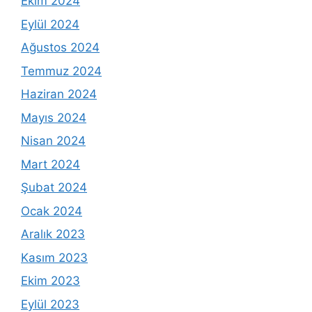
Ekim 2024
Eylül 2024
Ağustos 2024
Temmuz 2024
Haziran 2024
Mayıs 2024
Nisan 2024
Mart 2024
Şubat 2024
Ocak 2024
Aralık 2023
Kasım 2023
Ekim 2023
Eylül 2023