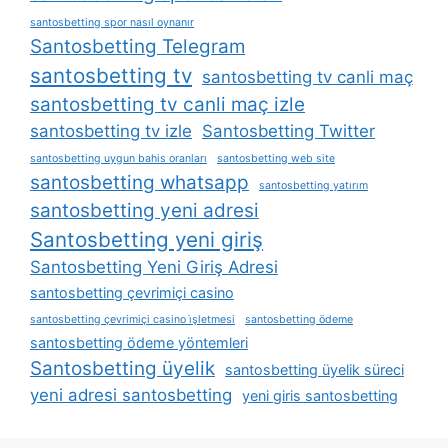
santosbetting spor nasıl oynanır
Santosbetting Telegram
santosbetting tv
santosbetting tv canli maç
santosbetting tv canli maç izle
santosbetting tv izle
Santosbetting Twitter
santosbetting uygun bahis oranları
santosbetting web site
santosbetting whatsapp
santosbetting yatırım
santosbetting yeni adresi
Santosbetting yeni giriş
Santosbetting Yeni Giriş Adresi
santosbetting çevrimiçi casino
santosbetting çevrimiçi casino i̇şletmesi
santosbetting ödeme
santosbetting ödeme yöntemleri
Santosbetting üyelik
santosbetting üyelik süreci
yeni adresi santosbetting
yeni giris santosbetting