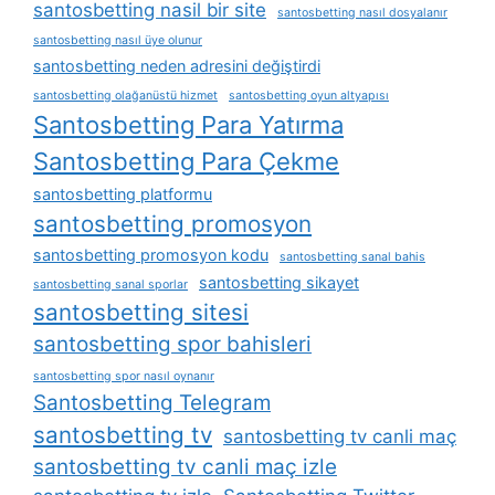
santosbetting nasil bir site
santosbetting nasıl dosyalanır
santosbetting nasıl üye olunur
santosbetting neden adresini değiştirdi
santosbetting olağanüstü hizmet
santosbetting oyun altyapısı
Santosbetting Para Yatırma
Santosbetting Para Çekme
santosbetting platformu
santosbetting promosyon
santosbetting promosyon kodu
santosbetting sanal bahis
santosbetting sikayet
santosbetting sanal sporlar
santosbetting sitesi
santosbetting spor bahisleri
santosbetting spor nasıl oynanır
Santosbetting Telegram
santosbetting tv
santosbetting tv canli maç
santosbetting tv canli maç izle