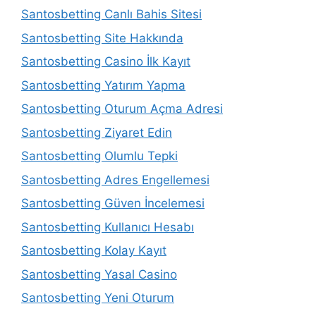
Santosbetting Canlı Bahis Sitesi
Santosbetting Site Hakkında
Santosbetting Casino İlk Kayıt
Santosbetting Yatırım Yapma
Santosbetting Oturum Açma Adresi
Santosbetting Ziyaret Edin
Santosbetting Olumlu Tepki
Santosbetting Adres Engellemesi
Santosbetting Güven İncelemesi
Santosbetting Kullanıcı Hesabı
Santosbetting Kolay Kayıt
Santosbetting Yasal Casino
Santosbetting Yeni Oturum