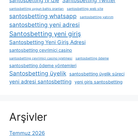
santosbetting tv izle
Santosbetting Twitter
santosbetting uygun bahis oranları
santosbetting web site
santosbetting whatsapp
santosbetting yatırım
santosbetting yeni adresi
Santosbetting yeni giriş
Santosbetting Yeni Giriş Adresi
santosbetting çevrimiçi casino
santosbetting çevrimiçi casino i̇şletmesi
santosbetting ödeme
santosbetting ödeme yöntemleri
Santosbetting üyelik
santosbetting üyelik süreci
yeni adresi santosbetting
yeni giris santosbetting
Arşivler
Temmuz 2026