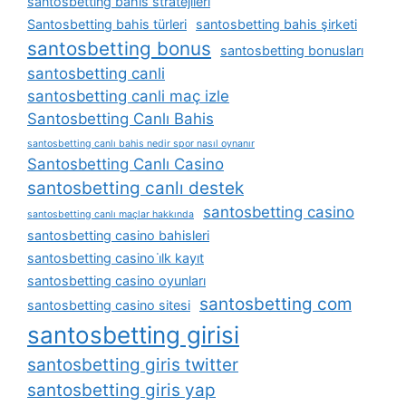
santosbetting bahis stratejileri
Santosbetting bahis türleri
santosbetting bahis şirketi
santosbetting bonus
santosbetting bonusları
santosbetting canli
santosbetting canli maç izle
Santosbetting Canlı Bahis
santosbetting canlı bahis nedir spor nasıl oynanır
Santosbetting Canlı Casino
santosbetting canlı destek
santosbetting casino
santosbetting canlı maçlar hakkında
santosbetting casino bahisleri
santosbetting casino i̇lk kayıt
santosbetting casino oyunları
santosbetting com
santosbetting casino sitesi
santosbetting girisi
santosbetting giris twitter
santosbetting giris yap