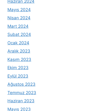
Haziran 2024
Mayıs 2024
Nisan 2024
Mart 2024
Şubat 2024
Ocak 2024
Aralık 2023
Kasım 2023
Ekim 2023
Eylül 2023
Ağustos 2023
Temmuz 2023
Haziran 2023
Mayıs 2023