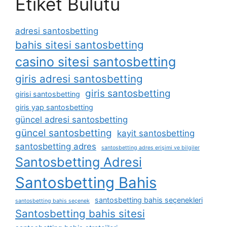
Etiket Bulutu
adresi santosbetting
bahis sitesi santosbetting
casino sitesi santosbetting
giris adresi santosbetting
giris santosbetting
girisi santosbetting
giris yap santosbetting
güncel adresi santosbetting
güncel santosbetting
kayit santosbetting
santosbetting adres
santosbetting adres erişimi ve bilgiler
Santosbetting Adresi
Santosbetting Bahis
santosbetting bahis seçenekleri
santosbetting bahis seçenek
Santosbetting bahis sitesi