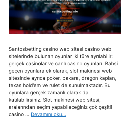
Santosbetting casino web sitesi casino web
sitelerinde bulunan oyunlar iki türe ayrılabilir:
gerçek casinolar ve canlı casino oyunları. Bahsi
geçen oyunlara ek olarak, slot makinesi web
sitesinde ayrıca poker, bakara, dragon kaplan,
texas hold’em ve rulet de sunulmaktadır. Bu
oyunlara gerçek zamanlı olarak da
katılabilirsiniz. Slot makinesi web sitesi,
aralarından seçim yapabileceğiniz çok çeşitli
casino …
Devamını oku…