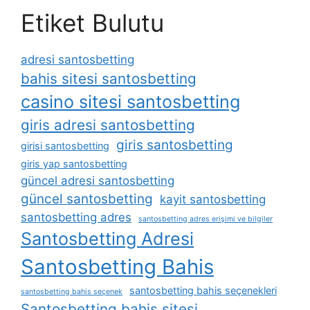
Etiket Bulutu
adresi santosbetting
bahis sitesi santosbetting
casino sitesi santosbetting
giris adresi santosbetting
giris santosbetting
girisi santosbetting
giris yap santosbetting
güncel adresi santosbetting
güncel santosbetting
kayit santosbetting
santosbetting adres
santosbetting adres erişimi ve bilgiler
Santosbetting Adresi
Santosbetting Bahis
santosbetting bahis seçenekleri
santosbetting bahis seçenek
Santosbetting bahis sitesi