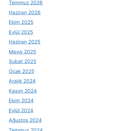
Temmuz 2026
Haziran 2026
Ekim 2025
Eylül 2025
Haziran 2025
Mayıs 2025
Şubat 2025
Ocak 2025
Aralık 2024
Kasım 2024
Ekim 2024
Eylül 2024
Ağustos 2024
Temmuz 2024