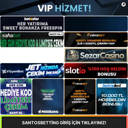
×
SANTOSBETTİNG GİRİŞ İÇİN TIKLAYINIZ!