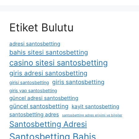
Etiket Bulutu
adresi santosbetting
bahis sitesi santosbetting
casino sitesi santosbetting
giris adresi santosbetting
giris santosbetting
girisi santosbetting
giris yap santosbetting
güncel adresi santosbetting
güncel santosbetting
kayit santosbetting
santosbetting adres
santosbetting adres erişimi ve bilgiler
Santosbetting Adresi
Santosbetting Bahis