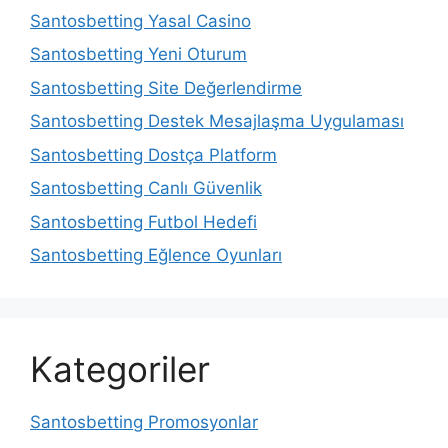
Santosbetting Yasal Casino
Santosbetting Yeni Oturum
Santosbetting Site Değerlendirme
Santosbetting Destek Mesajlaşma Uygulaması
Santosbetting Dostça Platform
Santosbetting Canlı Güvenlik
Santosbetting Futbol Hedefi
Santosbetting Eğlence Oyunları
Kategoriler
Santosbetting Promosyonlar