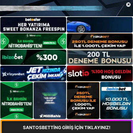
×
SANTOSBETTİNG GİRİŞ İÇİN TIKLAYINIZ!