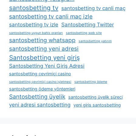
santosbetting tv
santosbetting tv canli maç
santosbetting tv canli maç izle
santosbetting tv izle
Santosbetting Twitter
santosbetting uygun bahis oranları
santosbetting web site
santosbetting whatsapp
santosbetting yatırım
santosbetting yeni adresi
Santosbetting yeni giriş
Santosbetting Yeni Giriş Adresi
santosbetting çevrimiçi casino
santosbetting çevrimiçi casino i̇şletmesi
santosbetting ödeme
santosbetting ödeme yöntemleri
Santosbetting üyelik
santosbetting üyelik süreci
yeni adresi santosbetting
yeni giris santosbetting