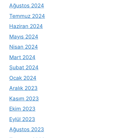
Ağustos 2024
Temmuz 2024
Haziran 2024
Mayıs 2024
Nisan 2024
Mart 2024
Şubat 2024
Ocak 2024
Aralık 2023
Kasım 2023
Ekim 2023
Eylül 2023
Ağustos 2023