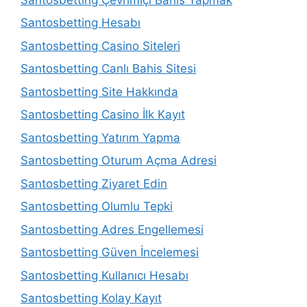
Santosbetting Hesabı
Santosbetting Casino Siteleri
Santosbetting Canlı Bahis Sitesi
Santosbetting Site Hakkında
Santosbetting Casino İlk Kayıt
Santosbetting Yatırım Yapma
Santosbetting Oturum Açma Adresi
Santosbetting Ziyaret Edin
Santosbetting Olumlu Tepki
Santosbetting Adres Engellemesi
Santosbetting Güven İncelemesi
Santosbetting Kullanıcı Hesabı
Santosbetting Kolay Kayıt