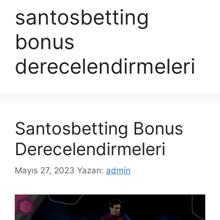
santosbetting
bonus
derecelendirmeleri
Santosbetting Bonus
Derecelendirmeleri
Mayıs 27, 2023
Yazarı:
admin