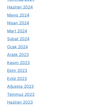
Haziran 2024
Mayıs 2024
Nisan 2024
Mart 2024
Şubat 2024
Ocak 2024
Aralık 2023
Kasım 2023
Ekim 2023
Eylül 2023
Ağustos 2023
Temmuz 2023
Haziran 2023