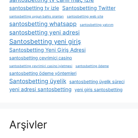
santosbetting tv izle
Santosbetting Twitter
santosbetting uygun bahis oranları
santosbetting web site
santosbetting whatsapp
santosbetting yatırım
santosbetting yeni adresi
Santosbetting yeni giriş
Santosbetting Yeni Giriş Adresi
santosbetting çevrimiçi casino
santosbetting çevrimiçi casino i̇şletmesi
santosbetting ödeme
santosbetting ödeme yöntemleri
Santosbetting üyelik
santosbetting üyelik süreci
yeni adresi santosbetting
yeni giris santosbetting
Arşivler