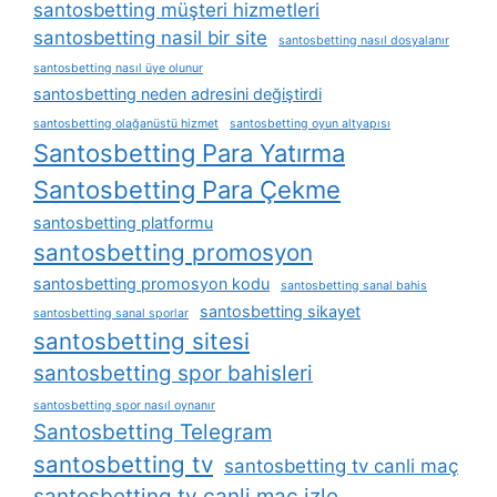
santosbetting müşteri hizmetleri
santosbetting nasil bir site
santosbetting nasıl dosyalanır
santosbetting nasıl üye olunur
santosbetting neden adresini değiştirdi
santosbetting olağanüstü hizmet
santosbetting oyun altyapısı
Santosbetting Para Yatırma
Santosbetting Para Çekme
santosbetting platformu
santosbetting promosyon
santosbetting promosyon kodu
santosbetting sanal bahis
santosbetting sikayet
santosbetting sanal sporlar
santosbetting sitesi
santosbetting spor bahisleri
santosbetting spor nasıl oynanır
Santosbetting Telegram
santosbetting tv
santosbetting tv canli maç
santosbetting tv canli maç izle