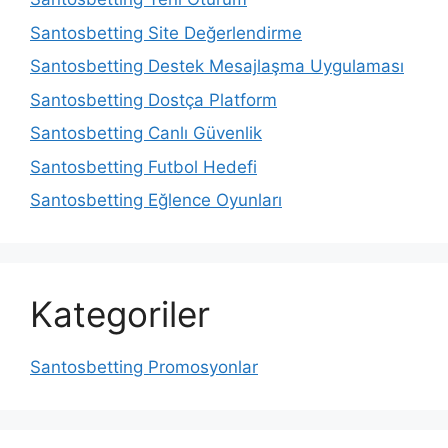
Santosbetting Site Değerlendirme
Santosbetting Destek Mesajlaşma Uygulaması
Santosbetting Dostça Platform
Santosbetting Canlı Güvenlik
Santosbetting Futbol Hedefi
Santosbetting Eğlence Oyunları
Kategoriler
Santosbetting Promosyonlar