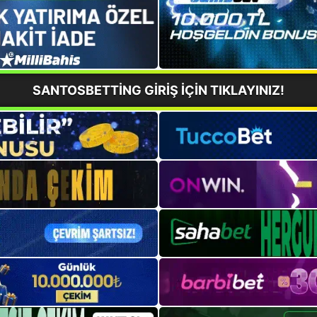
SANTOSBETTİNG GİRİŞ İÇİN TIKLAYINIZ!