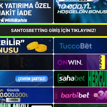
SANTOSBETTİNG GİRİŞ İÇİN TIKLAYINIZ!