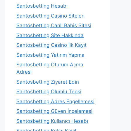
Santosbetting Hesabı
Santosbetting Casino Siteleri
Santosbetting Canlı Bahis Sitesi
Santosbetting Site Hakkında
Santosbetting Casino İlk Kayıt
Santosbetting Yatırım Yapma
Santosbetting Oturum Açma
Adresi
Santosbetting Ziyaret Edin
Santosbetting Olumlu Tepki
Santosbetting Adres Engellemesi
Santosbetting Güven İncelemesi
Santosbetting Kullanıcı Hesabı
Santosbetting Kolay Kayıt