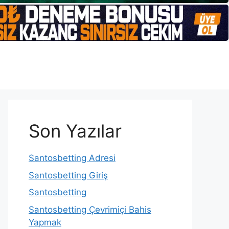
Son Yazılar
Santosbetting Adresi
Santosbetting Giriş
Santosbetting
Santosbetting Çevrimiçi Bahis
Yapmak