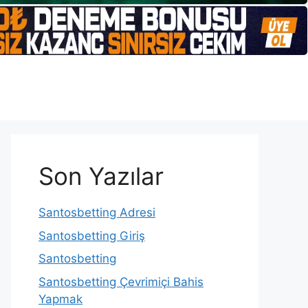
Son Yazılar
Santosbetting Adresi
Santosbetting Giriş
Santosbetting
Santosbetting Çevrimiçi Bahis
Yapmak