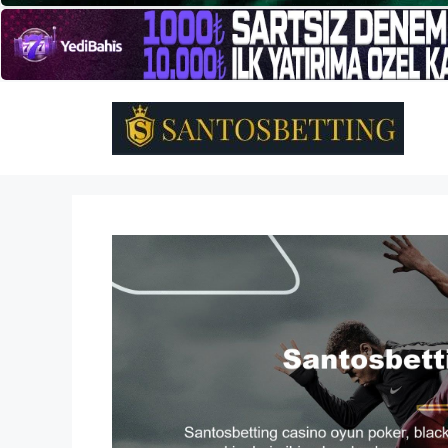
İçeriğe
atla