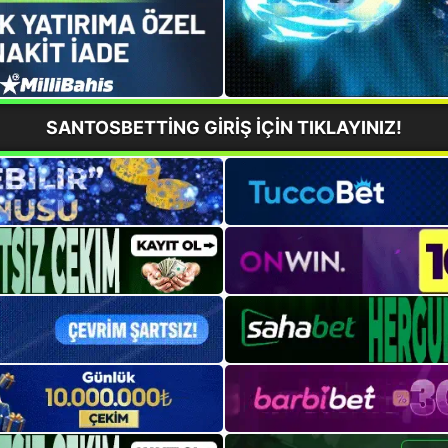
SANTOSBETTİNG GİRİŞ İÇİN TIKLAYINIZ!