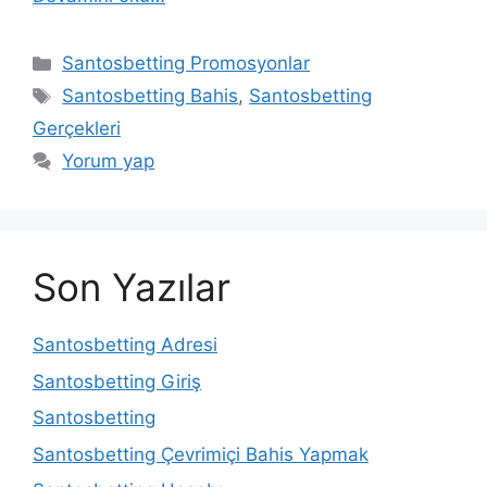
Kategoriler
Santosbetting Promosyonlar
Etiketler
Santosbetting Bahis
,
Santosbetting
Gerçekleri
Yorum yap
Son Yazılar
Santosbetting Adresi
Santosbetting Giriş
Santosbetting
Santosbetting Çevrimiçi Bahis Yapmak