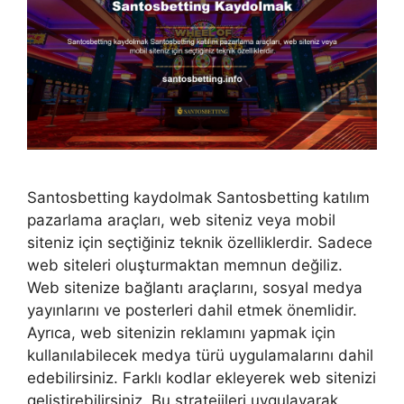
Santosbetting kaydolmak Santosbetting katılım
pazarlama araçları, web siteniz veya mobil
siteniz için seçtiğiniz teknik özelliklerdir. Sadece
web siteleri oluşturmaktan memnun değiliz.
Web sitenize bağlantı araçlarını, sosyal medya
yayınlarını ve posterleri dahil etmek önemlidir.
Ayrıca, web sitenizin reklamını yapmak için
kullanılabilecek medya türü uygulamalarını dahil
edebilirsiniz. Farklı kodlar ekleyerek web sitenizi
geliştirebilirsiniz. Bu stratejileri uygulayarak,