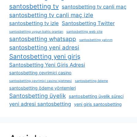
santosbetting tv
santosbetting tv canli maç
santosbetting tv canli maç izle
santosbetting tv izle
Santosbetting Twitter
santosbetting uygun bahis oranları
santosbetting web site
santosbetting whatsapp
santosbetting yatırım
santosbetting yeni adresi
Santosbetting yeni giriş
Santosbetting Yeni Giriş Adresi
santosbetting çevrimiçi casino
santosbetting çevrimiçi casino i̇şletmesi
santosbetting ödeme
santosbetting ödeme yöntemleri
Santosbetting üyelik
santosbetting üyelik süreci
yeni adresi santosbetting
yeni giris santosbetting