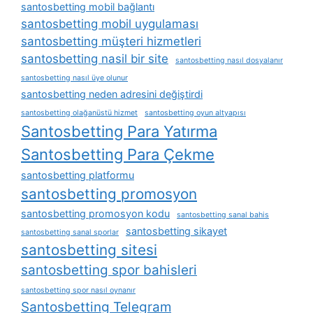
santosbetting mobil bağlantı
santosbetting mobil uygulaması
santosbetting müşteri hizmetleri
santosbetting nasil bir site
santosbetting nasıl dosyalanır
santosbetting nasıl üye olunur
santosbetting neden adresini değiştirdi
santosbetting olağanüstü hizmet
santosbetting oyun altyapısı
Santosbetting Para Yatırma
Santosbetting Para Çekme
santosbetting platformu
santosbetting promosyon
santosbetting promosyon kodu
santosbetting sanal bahis
santosbetting sikayet
santosbetting sanal sporlar
santosbetting sitesi
santosbetting spor bahisleri
santosbetting spor nasıl oynanır
Santosbetting Telegram