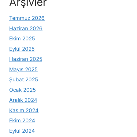
Arşivler
Temmuz 2026
Haziran 2026
Ekim 2025
Eylül 2025
Haziran 2025
Mayıs 2025
Şubat 2025
Ocak 2025
Aralık 2024
Kasım 2024
Ekim 2024
Eylül 2024