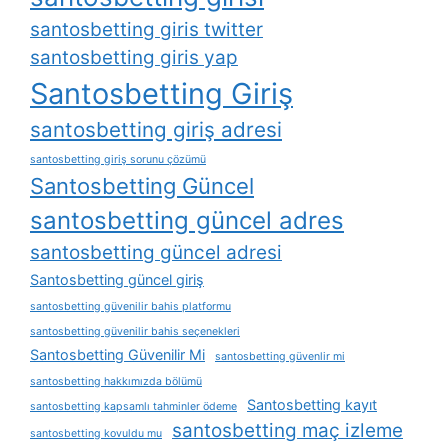
santosbetting giris twitter
santosbetting giris yap
Santosbetting Giriş
santosbetting giriş adresi
santosbetting giriş sorunu çözümü
Santosbetting Güncel
santosbetting güncel adres
santosbetting güncel adresi
Santosbetting güncel giriş
santosbetting güvenilir bahis platformu
santosbetting güvenilir bahis seçenekleri
Santosbetting Güvenilir Mi
santosbetting güvenlir mi
santosbetting hakkımızda bölümü
Santosbetting kayıt
santosbetting kapsamlı tahminler ödeme
santosbetting maç izleme
santosbetting kovuldu mu