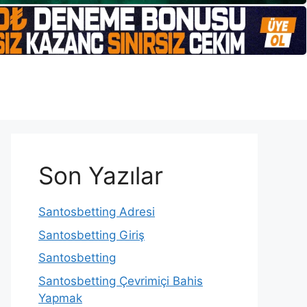
Son Yazılar
Santosbetting Adresi
Santosbetting Giriş
Santosbetting
Santosbetting Çevrimiçi Bahis
Yapmak