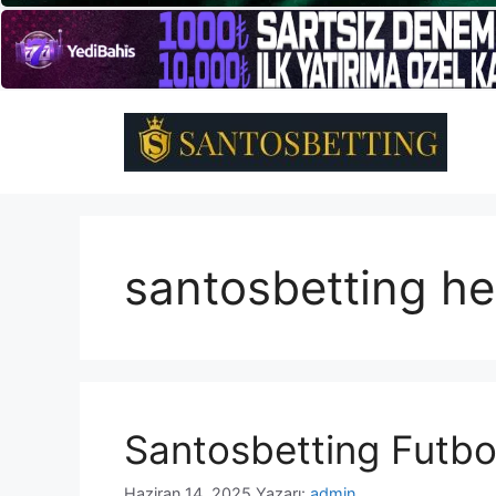
İçeriğe
atla
santosbetting hed
Santosbetting Futbo
Haziran 14, 2025
Yazarı:
admin