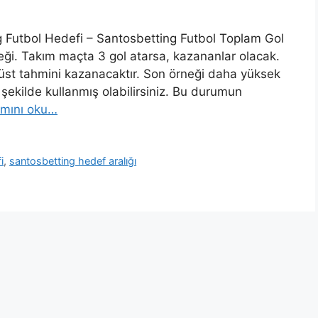
g Futbol Hedefi – Santosbetting Futbol Toplam Gol
eği. Takım maçta 3 gol atarsa, kazananlar olacak.
 üst tahmini kazanacaktır. Son örneği daha yüksek
 şekilde kullanmış olabilirsiniz. Bu durumun
mını oku…
i
,
santosbetting hedef aralığı