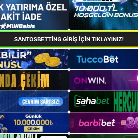
SANTOSBETTİNG GİRİŞ İÇİN TIKLAYINIZ!