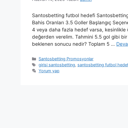
Santosbetting futbol hedefi Santosbettin
Bahis Oranları 3.5 Goller Başlangıç Seçen
4 veya daha fazla hedef varsa, kesinlikle
değerden verelim. Tahmini 5.5 gol gibi bir
beklenen sonucu nedir? Toplam 5 …
Deva
Kategoriler
Santosbetting Promosyonlar
Etiketler
girisi santosbetting
,
santosbetting futbol hedef
Yorum yap