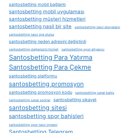
santosbetting mobil bağlantı
santosbetting mobil uygulaması
santosbetting müşteri hizmetleri
santosbetting nasil bir site
santosbetting nasıl dosyalanır
santosbetting nasıl üye olunur
santosbetting neden adresini değiştirdi
santosbetting olağanüstü hizmet
santosbetting oyun altyapısı
Santosbetting Para Yatırma
Santosbetting Para Çekme
santosbetting platformu
santosbetting promosyon
santosbetting promosyon kodu
santosbetting sanal bahis
santosbetting sikayet
santosbetting sanal sporlar
santosbetting sitesi
santosbetting spor bahisleri
santosbetting spor nasıl oynanır
Santosbetting Telegram