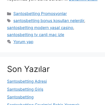
Kategoriler
Santosbetting Promosyonlar
Etiketler
santosbetting bonus koşulları nelerdir
,
santosbetting modern yasal casino
,
santosbetting tv canli maç izle
Yorum yap
Son Yazılar
Santosbetting Adresi
Santosbetting Giriş
Santosbetting
Santosbetting Çevrimiçi Bahis Yapmak