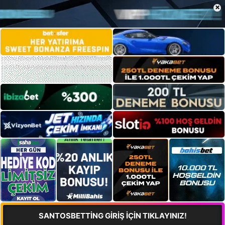
×
SANTOSBETTİNG GİRİŞ İÇİN TIKLAYINIZ!