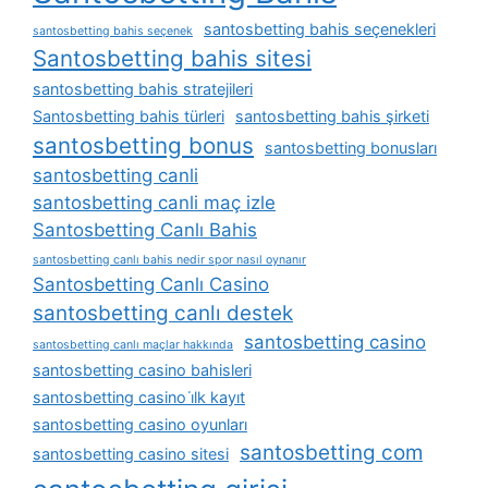
santosbetting bahis seçenekleri
santosbetting bahis seçenek
Santosbetting bahis sitesi
santosbetting bahis stratejileri
Santosbetting bahis türleri
santosbetting bahis şirketi
santosbetting bonus
santosbetting bonusları
santosbetting canli
santosbetting canli maç izle
Santosbetting Canlı Bahis
santosbetting canlı bahis nedir spor nasıl oynanır
Santosbetting Canlı Casino
santosbetting canlı destek
santosbetting casino
santosbetting canlı maçlar hakkında
santosbetting casino bahisleri
santosbetting casino i̇lk kayıt
santosbetting casino oyunları
santosbetting com
santosbetting casino sitesi