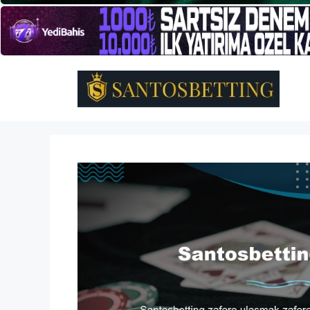
İçeriğe
atla