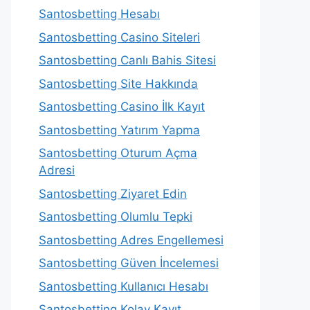
Santosbetting Hesabı
Santosbetting Casino Siteleri
Santosbetting Canlı Bahis Sitesi
Santosbetting Site Hakkında
Santosbetting Casino İlk Kayıt
Santosbetting Yatırım Yapma
Santosbetting Oturum Açma
Adresi
Santosbetting Ziyaret Edin
Santosbetting Olumlu Tepki
Santosbetting Adres Engellemesi
Santosbetting Güven İncelemesi
Santosbetting Kullanıcı Hesabı
Santosbetting Kolay Kayıt