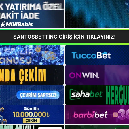
SANTOSBETTİNG GİRİŞ İÇİN TIKLAYINIZ!