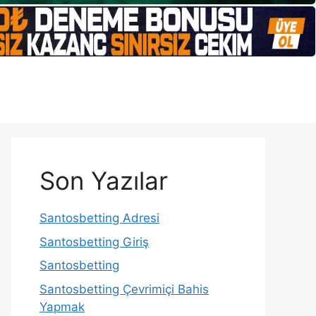
Son Yazılar
Santosbetting Adresi
Santosbetting Giriş
Santosbetting
Santosbetting Çevrimiçi Bahis
Yapmak